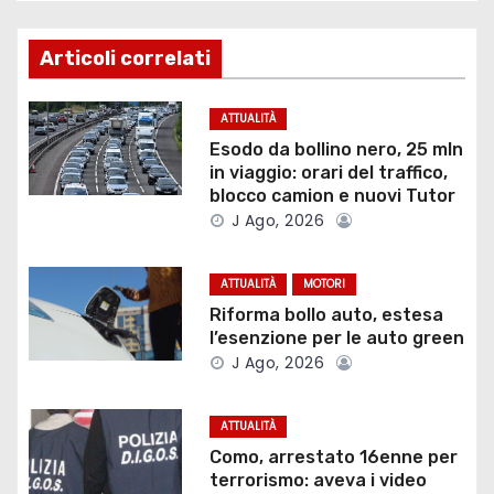
g
a
Articoli correlati
z
ATTUALITÀ
i
Esodo da bollino nero, 25 mln
in viaggio: orari del traffico,
o
blocco camion e nuovi Tutor
J Ago, 2026
n
e
ATTUALITÀ
MOTORI
Riforma bollo auto, estesa
a
l’esenzione per le auto green
J Ago, 2026
r
t
ATTUALITÀ
Como, arrestato 16enne per
i
terrorismo: aveva i video