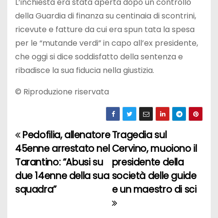
L’inchiesta era stata aperta dopo un controllo
della Guardia di finanza su centinaia di scontrini,
ricevute e fatture da cui era spun tata la spesa
per le “mutande verdi” in capo all’ex presidente,
che oggi si dice soddisfatto della sentenza e
ribadisce la sua fiducia nella giustizia.
© Riproduzione riservata
Pedofilia, allenatore
Tragedia sul
N
45enne arrestato nel
Cervino, muoiono il
a
Tarantino: “Abusi su
presidente della
due 14enne della sua
società delle guide
v
squadra”
e un maestro di sci
i