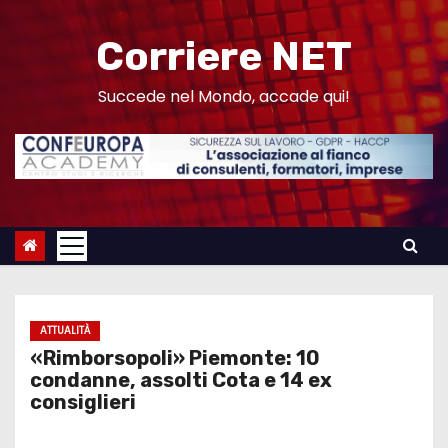
S
a
Corriere NET
l
t
Succede nel Mondo, accade qui!
a
a
l
c
o
n
t
e
ATTUALITÀ
n
«Rimborsopoli» Piemonte: 10
u
condanne, assolti Cota e 14 ex
consiglieri
t
o