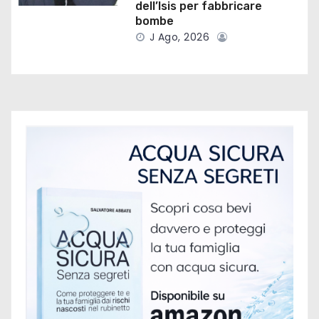
dell’Isis per fabbricare
c
bombe
o
J Ago, 2026
l
i