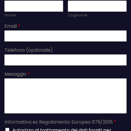
Nome
Cognome
Email
*
Telefono (opzionale)
Mesaggio
*
Informativa ex Regolamento Europeo 679/2016
*
Autorizzo al trattamento dei dati forniti per