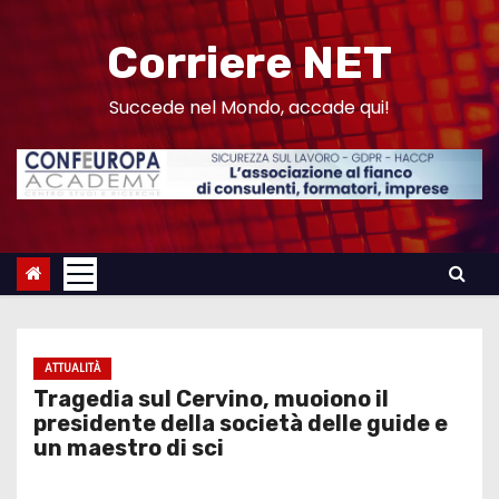
S
a
Corriere NET
l
t
Succede nel Mondo, accade qui!
a
a
l
c
o
n
t
e
ATTUALITÀ
n
Tragedia sul Cervino, muoiono il
u
presidente della società delle guide e
un maestro di sci
t
o