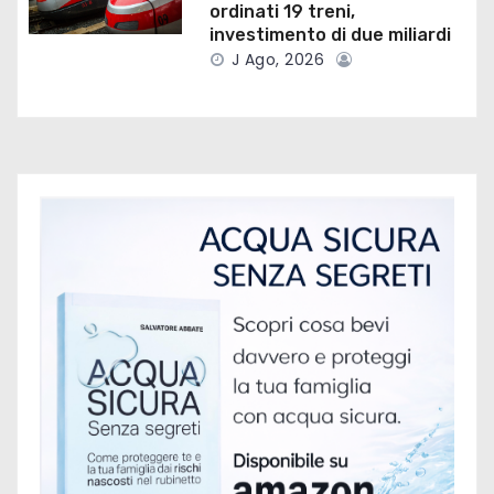
i
ordinati 19 treni,
investimento di due miliardi
c
J Ago, 2026
o
l
i