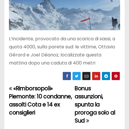
L’incidente, provocato da una scarica di sassi, a
quota 4000, sulla parete sud: le vittime, Ottavio
Gérard e Joel Déanoz, localizzate questa
mattina dopo una caduta di 400 metri
«Rimborsopoli»
Bonus
N
Piemonte: 10 condanne,
assunzioni,
a
assolti Cota e 14 ex
spunta la
consiglieri
proroga solo al
v
Sud
i