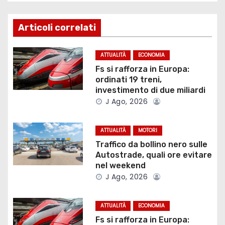
g
Articoli correlati
a
z
ATTUALITÀ
ECONOMIA
Fs si rafforza in Europa:
i
ordinati 19 treni,
investimento di due miliardi
o
J Ago, 2026
n
ATTUALITÀ
MOTORI
e
Traffico da bollino nero sulle
Autostrade, quali ore evitare
a
nel weekend
J Ago, 2026
r
t
ATTUALITÀ
ECONOMIA
Fs si rafforza in Europa: