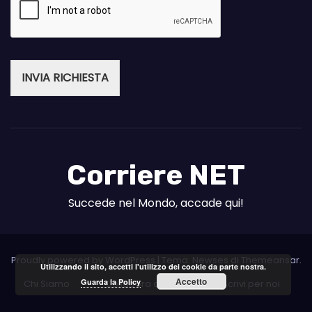
INVIA RICHIESTA
Corriere NET
Succede nel Mondo, accade qui!
Proudly powered by WordPress
|
Tema: Newses di
Themeansar
.
Utilizzando il sito, accetti l'utilizzo dei cookie da parte nostra.
Accetto
Guarda la Policy
Chi Siamo
Collabora con noi
Scrivi per noi