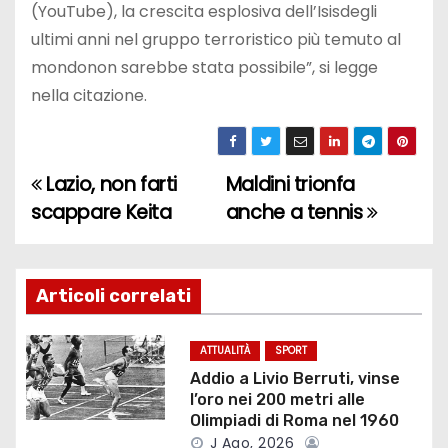
(YouTube), la crescita esplosiva dell’Isisdegli
ultimi anni nel gruppo terroristico più temuto al
mondonon sarebbe stata possibile”, si legge
nella citazione.
Lazio, non farti
Maldini trionfa
N
scappare Keita
anche a tennis
a
v
Articoli correlati
i
g
ATTUALITÀ
SPORT
Addio a Livio Berruti, vinse
a
l’oro nei 200 metri alle
Olimpiadi di Roma nel 1960
z
J Ago, 2026