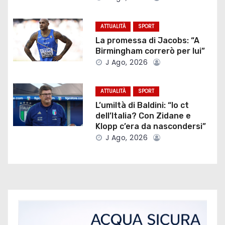
i
ATTUALITÀ
SPORT
o
La promessa di Jacobs: “A
Birmingham correrò per lui”
n
J Ago, 2026
e
ATTUALITÀ
SPORT
a
L’umiltà di Baldini: “Io ct
dell’Italia? Con Zidane e
r
Klopp c’era da nascondersi”
J Ago, 2026
t
i
c
o