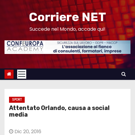
S
a
Corriere NET
l
t
Succede nel Mondo, accade qui!
a
a
l
c
o
n
t
e
SPORT
n
Attentato Orlando, causa a social
u
media
t
o
Dic 20, 2016