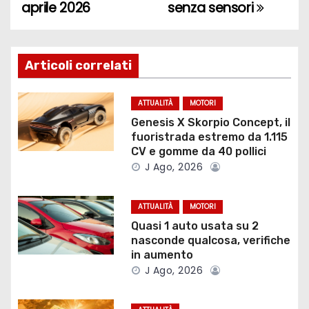
aprile 2026
senza sensori
v
i
g
Articoli correlati
a
ATTUALITÀ
MOTORI
z
Genesis X Skorpio Concept, il
fuoristrada estremo da 1.115
i
CV e gomme da 40 pollici
J Ago, 2026
o
ATTUALITÀ
MOTORI
n
Quasi 1 auto usata su 2
e
nasconde qualcosa, verifiche
in aumento
a
J Ago, 2026
r