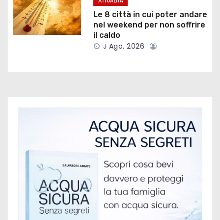
ATTUALITÀ
t
Le 8 città in cui poter andare
nel weekend per non soffrire
i
il caldo
J Ago, 2026
c
o
l
i