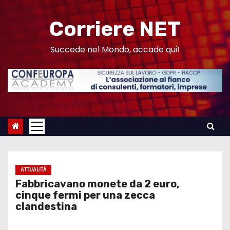
S
a
Corriere NET
l
t
Succede nel Mondo, accade qui!
a
a
l
c
o
n
t
e
ATTUALITÀ
n
Fabbricavano monete da 2 euro,
u
cinque fermi per una zecca
clandestina
t
o