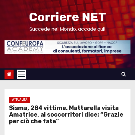
S
a
Corriere NET
l
t
Succede nel Mondo, accade qui!
a
a
l
c
o
n
t
e
ATTUALITÀ
n
Sisma, 284 vittime. Mattarella visita
u
Amatrice, ai soccorritori dice: “Grazie
per ciò che fate”
t
o