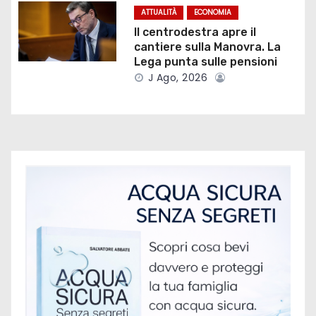
ATTUALITÀ
ECONOMIA
r
Il centrodestra apre il
cantiere sulla Manovra. La
t
Lega punta sulle pensioni
i
J Ago, 2026
c
o
l
i