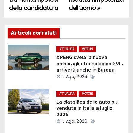
a
della candidatura
dell’uomo
v
i
Articoli correlati
g
ATTUALITÀ
MOTORI
a
XPENG svela la nuova
ammiraglia tecnologica G9L,
z
arriverà anche in Europa
J Ago, 2026
i
o
ATTUALITÀ
MOTORI
La classifica delle auto più
n
vendute in Italia a luglio
2026
e
J Ago, 2026
a