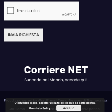
INVIA RICHIESTA
Corriere NET
Succede nel Mondo, accade qui!
Proudly powered by WordPress
|
Tema: Newses di
Themeansar
.
Utilizzando il sito, accetti l'utilizzo dei cookie da parte nostra.
Accetto
Guarda la Policy
Chi Siamo
Collabora con noi
Scrivi per noi