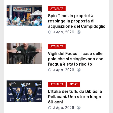
a
z
ATTUALITÀ
Spin Time, la proprietà
i
respinge la proposta di
acquisizione del Campidoglio
o
J Ago, 2026
n
ATTUALITÀ
e
Vigili del Fuoco, il caso delle
polo che si scioglievano con
a
l’acqua è stato risolto
J Ago, 2026
r
t
ATTUALITÀ
SPORT
L’Italia dei tuffi, da Dibiasi a
i
Pellacani. Una storia lunga
60 anni
c
J Ago, 2026