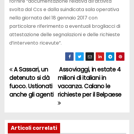
fornire “documentazione relativa all’attività
svolta dal Ccs e dalla suindicata sala operativa
nella giornata del 18 gennaio 2017 con
particolare riferimento a eventuali brogliacci di
attestazione delle segnalazioni e delle richieste
d’intervento ricevute”.
A Sassari, un
Assoviaggi, in estate 4
N
detenuto si dà
milioni di italiani in
a
fuoco. Ustionati
vacanza. Calano le
anche gli agenti
richieste per il Belpaese
v
i
g
Articoli correlati