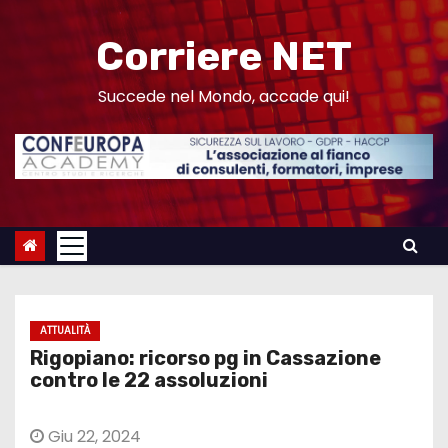
S
a
Corriere NET
l
t
Succede nel Mondo, accade qui!
a
a
l
c
o
n
t
e
ATTUALITÀ
n
Rigopiano: ricorso pg in Cassazione
u
contro le 22 assoluzioni
t
o
Giu 22, 2024