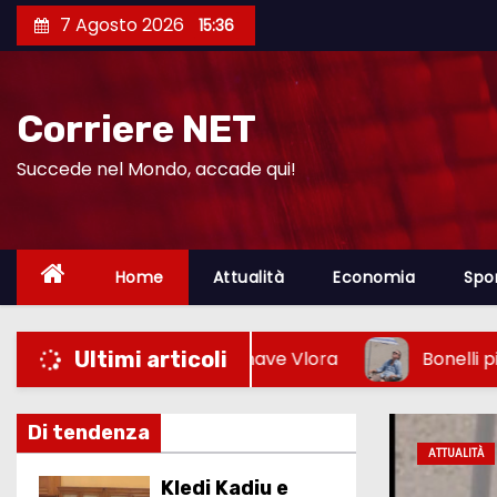
S
7 Agosto 2026
15:36
a
l
t
Corriere NET
a
a
Succede nel Mondo, accade qui!
l
c
o
Home
Attualità
Economia
Spo
n
t
e
rdo della nave Vlora
Bonelli pianta l’ombrellone in
Ultimi articoli
n
u
Di tendenza
t
ATTUALITÀ
o
Kledi Kadiu e