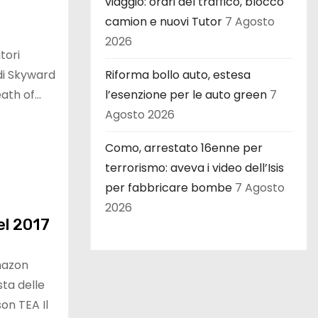
viaggio: orari del traffico, blocco
camion e nuovi Tutor
7 Agosto
2026
tori
Riforma bollo auto, estesa
di Skyward
l’esenzione per le auto green
7
eath of…
Agosto 2026
Como, arrestato 16enne per
terrorismo: aveva i video dell’Isis
per fabbricare bombe
7 Agosto
2026
nel 2017
mazon
sta delle
on TEA Il