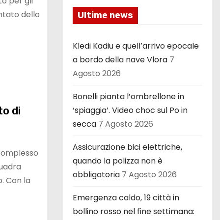
to per gli
ntato dello
Ultime news
Kledi Kadiu e quell’arrivo epocale
a bordo della nave Vlora
7
Agosto 2026
Bonelli pianta l’ombrellone in
o di
‘spiaggia’. Video choc sul Po in
secca
7 Agosto 2026
Assicurazione bici elettriche,
 complesso
quando la polizza non è
quadra
obbligatoria
7 Agosto 2026
o. Con la
Emergenza caldo, 19 città in
bollino rosso nel fine settimana: