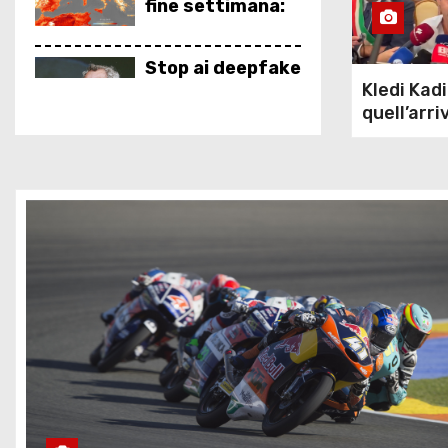
fine settimana:
afa e notti
supertropicali …
Stop ai deepfake
Kledi Kadi
su Mentana di
quell’arri
Striscia la
epocale a
Notizia, la
della nav
decisione del
Garante
Nuoto: Taddeucci colleziona
medaglie, arriva anche il
bronzo nella 3 km sprint
MotoGP, GP Gran
Bretagna:
pronostici e
orari Sprint Race
e gara, dove
vederle in TV
Esodo da bollino