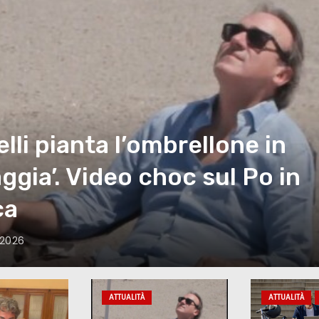
curazione bici elettriche,
do la polizza non è obbliga
 2026
ATTUALITÀ
ATTUALITÀ