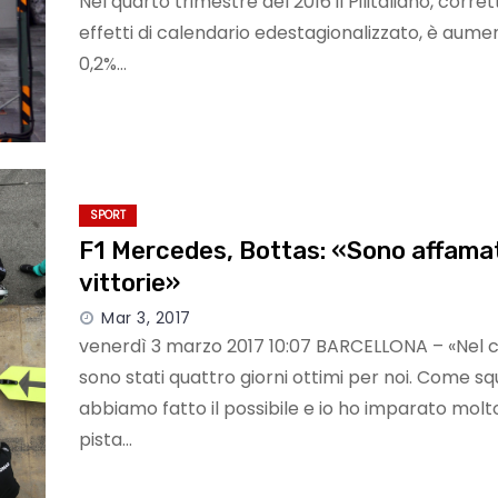
Nel quarto trimestre del 2016 il Pilitaliano, corret
effetti di calendario edestagionalizzato, è aume
0,2%…
SPORT
F1 Mercedes, Bottas: «Sono affamat
vittorie»
Mar 3, 2017
venerdì 3 marzo 2017 10:07 BARCELLONA – «Nel
sono stati quattro giorni ottimi per noi. Come s
abbiamo fatto il possibile e io ho imparato molt
pista…