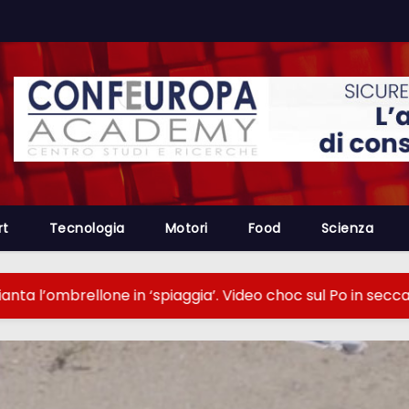
rt
Tecnologia
Motori
Food
Scienza
 ‘spiaggia’. Video choc sul Po in secca
Assicurazi
MOTORI