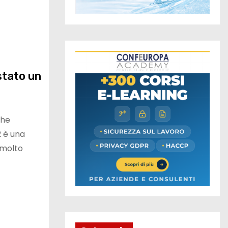
stato un
ghe
2 è una
 molto