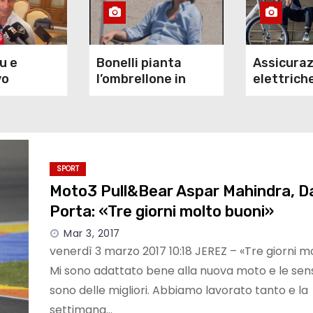
u e
Bonelli pianta
Assicuraz
vo
l’ombrellone in
elettrich
 bordo
‘spiaggia’. Video
la polizza
e Vlora
choc sul Po in
obbligato
secca
SPORT
Moto3 Pull&Bear Aspar Mahindra, Da
Porta: «Tre giorni molto buoni»
Mar 3, 2017
venerdì 3 marzo 2017 10:18 JEREZ – «Tre giorni m
Mi sono adattato bene alla nuova moto e le sen
sono delle migliori. Abbiamo lavorato tanto e la
settimana…