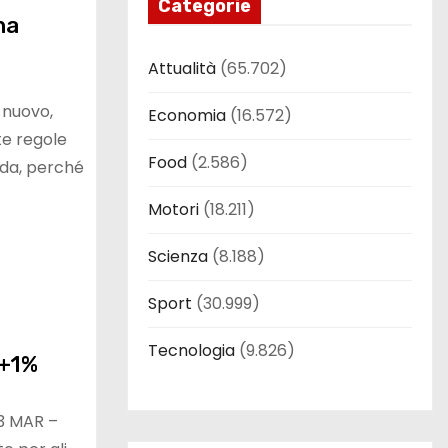
Categorie
ha
Attualità
(65.702)
 nuovo,
Economia
(16.572)
te regole
Food
(2.586)
uida, perché
Motori
(18.211)
Scienza
(8.188)
Sport
(30.999)
Tecnologia
(9.826)
 +1%
3 MAR –