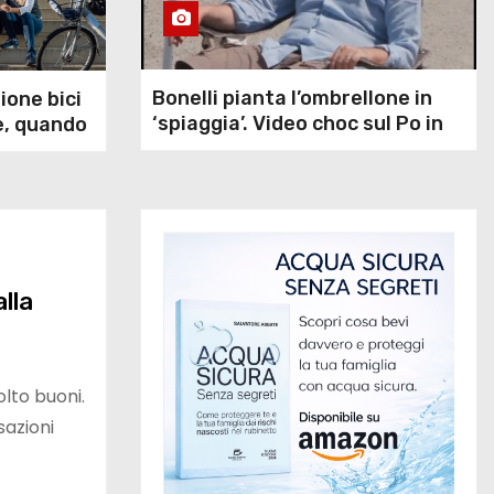
Bonelli pianta l’ombrellone in
ione bici
‘spiaggia’. Video choc sul Po in
e, quando
secca
 non è
ria
lla
olto buoni.
sazioni