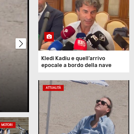
Emergenza caldo, 19 
Kledi Kadiu e quell’arrivo
epocale a bordo della nave
rosso nel fine setti
Vlora
toria
supertropicali …
ATTUALITÀ
Ago 7, 2026
MOTORI