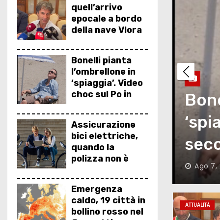
quell’arrivo
epocale a bordo
della nave Vlora
Bonelli pianta
l’ombrellone in
‘spiaggia’. Video
choc sul Po in
’ombrellone in
secca
 choc sul Po in
Assi
Assicurazione
bici elettriche,
quan
quando la
polizza non è
Ago 7,
obbligatoria
Emergenza
caldo, 19 città in
ATTUALITÀ
bollino rosso nel