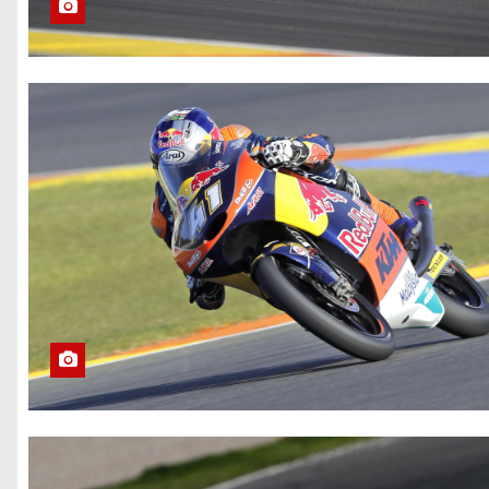
nero, 25 mln in
viaggio: orari del
traffico, blocco
camion e nuovi
Tutor
Riforma bollo
auto, estesa
l’esenzione per
le auto green
Como, arrestato
16enne per
terrorismo:
aveva i video
dell’Isis per
fabbricare
bombe