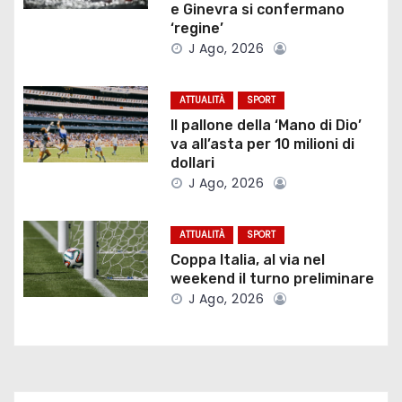
z
e Ginevra si confermano
‘regine’
i
J Ago, 2026
o
ATTUALITÀ
SPORT
n
Il pallone della ‘Mano di Dio’
va all’asta per 10 milioni di
e
dollari
J Ago, 2026
a
r
ATTUALITÀ
SPORT
Coppa Italia, al via nel
t
weekend il turno preliminare
i
J Ago, 2026
c
o