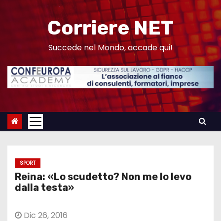
S
a
Corriere NET
l
t
Succede nel Mondo, accade qui!
a
a
l
c
o
n
t
e
SPORT
n
Reina: «Lo scudetto? Non me lo levo
u
dalla testa»
t
o
Dic 26, 2016