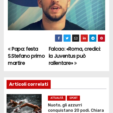
Papa: festa
Falcao: «Roma, credici:
N
S.Stefano primo
la Juventus può
a
martire
rallentare»
v
i
Articoli correlati
g
ATTUALITÀ
SPORT
a
Nuoto, gli azzurri
conquistano 20 podi. Chiara