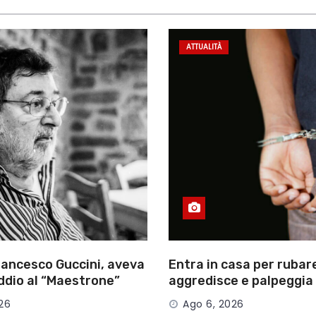
ATTUALITÀ
rancesco Guccini, aveva
Entra in casa per rubare
ddio al “Maestrone”
aggredisce e palpeggia 
ca italiana
arrestato 32enne tra 
26
Ago 6, 2026