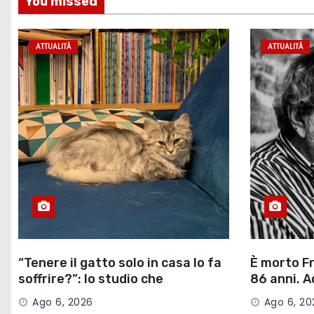
You missed
c
o
ATTUALITÀ
ATTUALITÀ
l
i
“Tenere il gatto solo in casa lo fa
È morto F
soffrire?”: lo studio che
86 anni. A
smentisce i padroni
della musi
Ago 6, 2026
Ago 6, 20