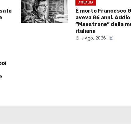
ATTUALITÀ
sa lo
È morto Francesco G
e
aveva 86 anni. Addio 
“Maestrone” della m
italiana
J Ago, 2026
poi
e