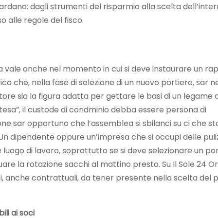
ardano: dagli strumenti del risparmio alla scelta dell’inte
 alle regole del fisco.
adra vale anche nel momento in cui si deve instaurare un ra
ica che, nella fase di selezione di un nuovo portiere, sar 
ratore sia la figura adatta per gettare le basi di un legame d
tesa”, il custode di condminio debba essere persona di
zione sar opportuno che l’assemblea si sbilanci su ci che st
 Un dipendente oppure un’impresa che si occupi delle puli
 luogo di lavoro, soprattutto se si deve selezionare un po
are la rotazione sacchi al mattino presto. Su Il Sole 24 Or
nti, anche contrattuali, da tener presente nella scelta del p
li ai soci