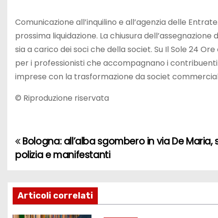
Comunicazione all’inquilino e all’agenzia delle Entrate
prossima liquidazione. La chiusura dell’assegnazione 
sia a carico dei soci che della societ. Su Il Sole 24 O
per i professionisti che accompagnano i contribuenti i
imprese con la trasformazione da societ commerciale (
© Riproduzione riservata
Bologna: all’alba sgombero in via De Maria, s
N
polizia e manifestanti
a
v
Articoli correlati
i