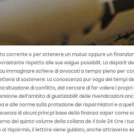
nto corrente o per ottenere un mutuo oppure un finanziam
rastante rispetto alle sue esigue possibilit. La disparit de
re pu immaginare schiere di avvocati a tempo pieno per c
ettersi di sostenere. La conoscenza pur vaga dei tempi de
 situazione di conflitto, dal cercare di far valere i propri di
ensione dell’ambito di giustiziabilit delle rivendicazioni an
pa e alle norme sulla protezione dei risparmiatori e a quell
scenza di alcuni princpi base della finanza: saper come s
rno del quinto volume della collana de Il Sole 24 Ore I tuoi d
 al risparmio, il lettore viene guidato, anche attraverso e