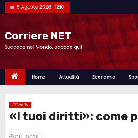
S
6 Agosto 2026
12:10
a
l
t
Corriere NET
a
a
Succede nel Mondo, accade qui!
l
c
o
Home
Attualità
Economia
Spo
n
t
e
ATTUALITÀ
n
«I tuoi diritti»: come 
u
t
o
Ott 10, 2016