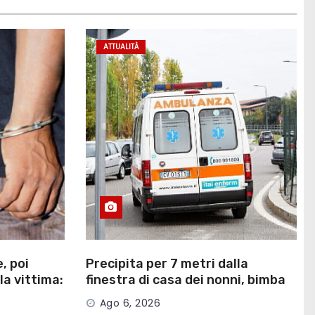
ATTUALITÀ
, poi
Precipita per 7 metri dalla
la vittima:
finestra di casa dei nonni, bimba
Mont…
di 6 anni in fin di vita
Ago 6, 2026