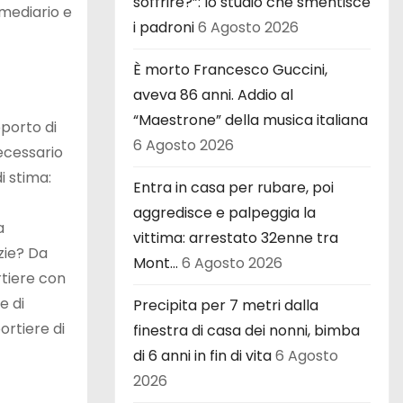
soffrire?”: lo studio che smentisce
rmediario e
i padroni
6 Agosto 2026
È morto Francesco Guccini,
aveva 86 anni. Addio al
“Maestrone” della musica italiana
pporto di
6 Agosto 2026
necessario
i stima:
Entra in casa per rubare, poi
aggredisce e palpeggia la
a
vittima: arrestato 32enne tra
zie? Da
Mont…
6 Agosto 2026
rtiere con
e di
Precipita per 7 metri dalla
ortiere di
finestra di casa dei nonni, bimba
di 6 anni in fin di vita
6 Agosto
2026