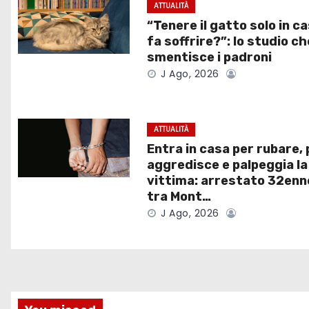
g
ATTUALITÀ
“Tenere il gatto solo in ca
a
fa soffrire?”: lo studio ch
smentisce i padroni
z
J Ago, 2026
i
o
ATTUALITÀ
Entra in casa per rubare, 
n
aggredisce e palpeggia la
e
vittima: arrestato 32enn
tra Mont…
a
J Ago, 2026
r
t
i