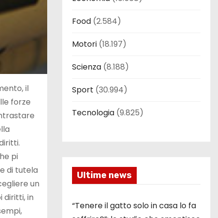
Food
(2.584)
Motori
(18.197)
Scienza
(8.188)
ento, il
Sport
(30.994)
lle forze
Tecnologia
(9.825)
ontrastare
lla
ritti.
che pi
e di tutela
Ultime news
cegliere un
iritti, in
“Tenere il gatto solo in casa lo fa
sempi,