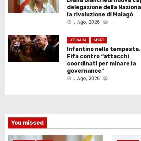
Diana Bianchedi nuova ca
a
delegazione della Naziona
la rivoluzione di Malagò
z
J Ago, 2026
i
ATTUALITÀ
SPORT
o
Infantino nella tempesta.
Fifa contro “attacchi
n
coordinati per minare la
e
governance”
J Ago, 2026
a
r
t
You missed
i
c