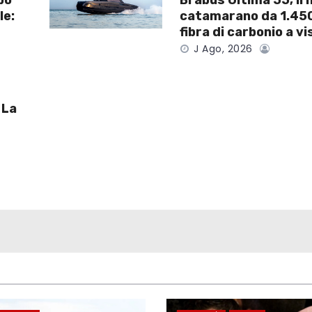
po
Brabus Ultima 55, il
le:
catamarano da 1.45
fibra di carbonio a vi
J Ago, 2026
 La