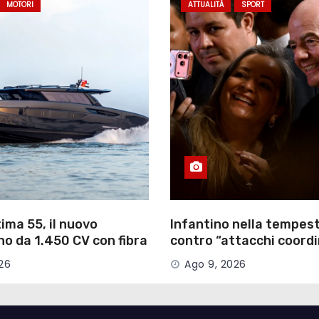
MOTORI
ATTUALITÀ
SPORT
ima 55, il nuovo
Infantino nella tempest
o da 1.450 CV con fibra
contro “attacchi coordi
o a vista
minare la governance”
26
Ago 9, 2026