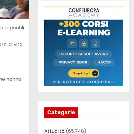
 di pontili
ni di vita
 che hanno
Categorie
Attualità
(65.748)