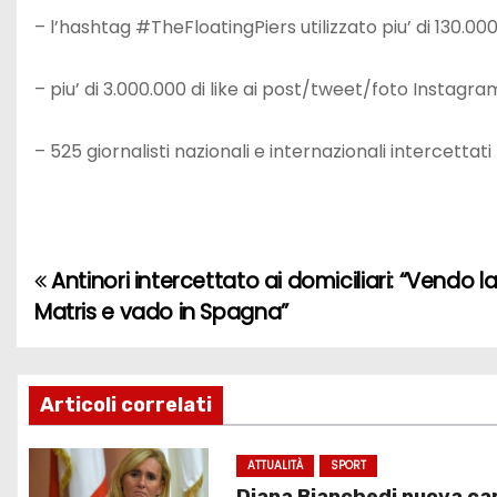
– l’hashtag #TheFloatingPiers utilizzato piu’ di 130.0
– piu’ di 3.000.000 di like ai post/tweet/foto Instagra
– 525 giornalisti nazionali e internazionali intercettati
Antinori intercettato ai domiciliari: “Vendo la
N
Matris e vado in Spagna”
a
v
Articoli correlati
i
g
ATTUALITÀ
SPORT