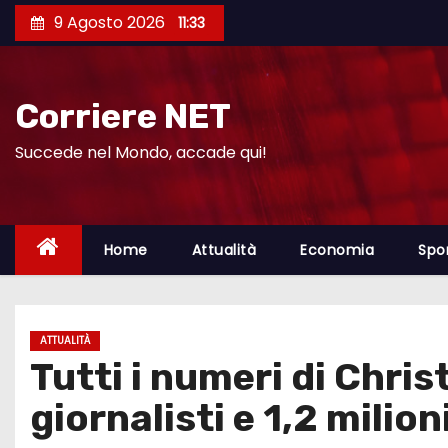
S
9 Agosto 2026
11:33
a
l
t
Corriere NET
a
a
Succede nel Mondo, accade qui!
l
c
o
Home
Attualità
Economia
Spo
n
t
e
ATTUALITÀ
n
Tutti i numeri di Chris
u
t
giornalisti e 1,2 milioni
o