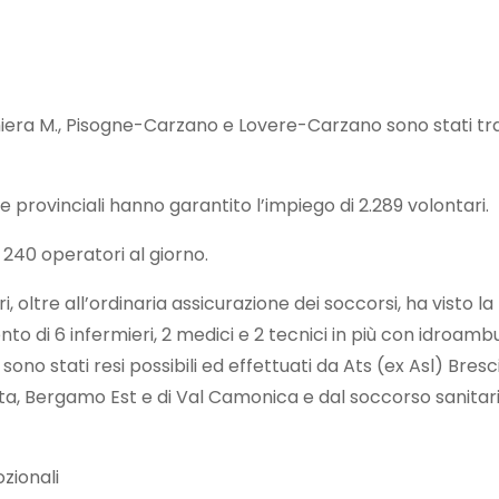
hiera M., Pisogne-Carzano e Lovere-Carzano sono stati tr
e provinciali hanno garantito l’impiego di 2.289 volontari.
 240 operatori al giorno.
ri, oltre all’ordinaria assicurazione dei soccorsi, ha visto 
ento di 6 infermieri, 2 medici e 2 tecnici in più con idroamb
ono stati resi possibili ed effettuati da Ats (ex Asl) Bresc
ta, Bergamo Est e di Val Camonica e dal soccorso sanitar
zionali