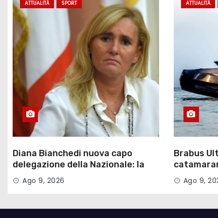
ATTUALITÀ
SPORT
ATTUALITÀ
o
l
i
Diana Bianchedi nuova capo
Brabus Ult
delegazione della Nazionale: la
catamaran
rivoluzione di Malagò
di carboni
Ago 9, 2026
Ago 9, 20