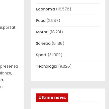
Economia
(16.578)
Food
(2.587)
asportati
Motori
(18.231)
Scienza
(8.188)
Sport
(31.009)
Tecnologia
(9.826)
la presenza
ulanze,
ia,
io
Ultime news