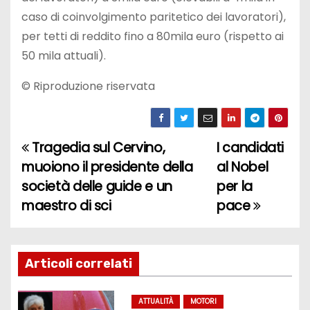
caso di coinvolgimento paritetico dei lavoratori),
per tetti di reddito fino a 80mila euro (rispetto ai
50 mila attuali).
© Riproduzione riservata
Tragedia sul Cervino,
I candidati
N
muoiono il presidente della
al Nobel
a
società delle guide e un
per la
maestro di sci
pace
v
i
g
Articoli correlati
a
ATTUALITÀ
MOTORI