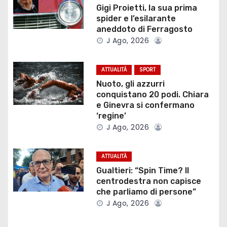
z
Gigi Proietti, la sua prima
spider e l’esilarante
i
aneddoto di Ferragosto
J Ago, 2026
o
ATTUALITÀ
SPORT
n
Nuoto, gli azzurri
e
conquistano 20 podi. Chiara
e Ginevra si confermano
a
‘regine’
J Ago, 2026
r
t
ATTUALITÀ
Gualtieri: “Spin Time? Il
i
centrodestra non capisce
che parliamo di persone”
c
J Ago, 2026
o