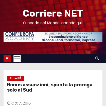
S
a
Corriere NET
l
t
Succede nel Mondo, accade qui!
a
a
l
c
o
n
t
e
ATTUALITÀ
n
Bonus assunzioni, spunta la proroga
u
solo al Sud
t
o
Ott 7, 2016