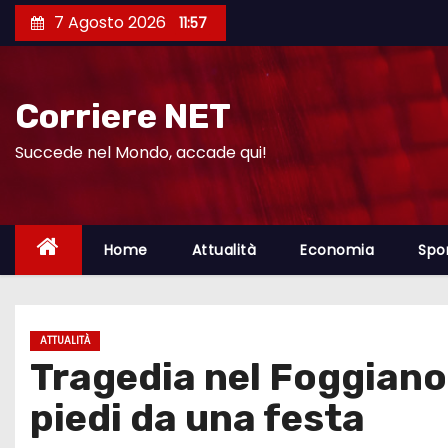
S
7 Agosto 2026
11:57
a
l
t
Corriere NET
a
a
Succede nel Mondo, accade qui!
l
c
o
Home
Attualità
Economia
Spo
n
t
e
ATTUALITÀ
n
Tragedia nel Foggiano:
u
t
piedi da una festa
o