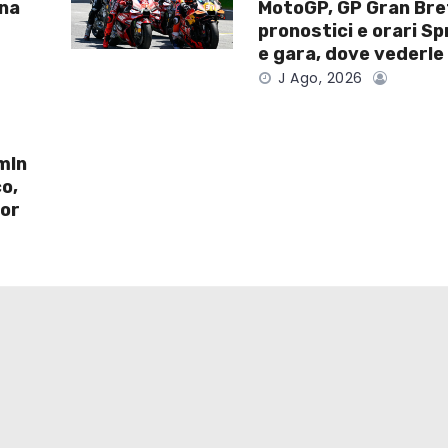
ona
MotoGP, GP Gran Bre
pronostici e orari Sp
e gara, dove vederle 
J Ago, 2026
mln
co,
tor