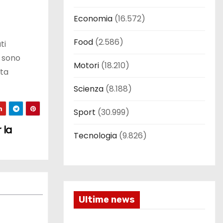
Economia
(16.572)
Food
(2.586)
ti
i sono
Motori
(18.210)
tta
Scienza
(8.188)
Sport
(30.999)
 la
Tecnologia
(9.826)
Ultime news