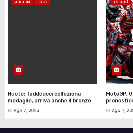
ATTUALITÀ
SPORT
ATTUALITÀ
Nuoto: Taddeucci colleziona
MotoGP, G
medaglie, arriva anche il bronzo
pronostici
nella 3 km sprint
gara, dove
Ago 7, 2026
Ago 7, 20