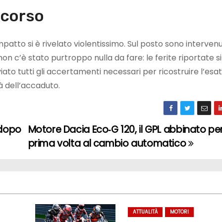
n corso
mpatto si è rivelato violentissimo. Sul posto sono intervenu
on c’è stato purtroppo nulla da fare: le ferite riportate s
viato tutti gli accertamenti necessari per ricostruire l’esa
à dell’accaduto.
 dopo
Motore Dacia Eco‑G 120, il GPL abbinato per
prima volta al cambio automatico
ATTUALITÀ
MOTORI