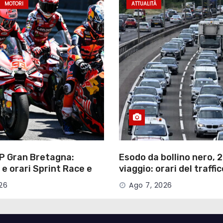
MOTORI
ATTUALITÀ
P Gran Bretagna:
Esodo da bollino nero, 2
 e orari Sprint Race e
viaggio: orari del traffi
 vederle in TV
camion e nuovi Tutor
26
Ago 7, 2026