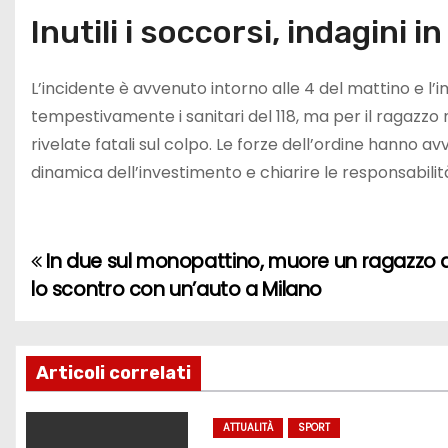
Inutili i soccorsi, indagini i
L’incidente è avvenuto intorno alle 4 del mattino e l’i
tempestivamente i sanitari del 118, ma per il ragazzo n
rivelate fatali sul colpo. Le forze dell’ordine hanno av
dinamica dell’investimento e chiarire le responsabilit
In due sul monopattino, muore un ragazzo
N
lo scontro con un’auto a Milano
a
v
Articoli correlati
i
g
ATTUALITÀ
SPORT