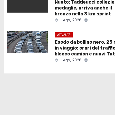
Nuoto: Taddeucci collezi
a
medaglie, arriva anche il
bronzo nella 3 km sprint
z
J Ago, 2026
i
ATTUALITÀ
o
Esodo da bollino nero, 25 
in viaggio: orari del traffi
n
blocco camion e nuovi Tu
e
J Ago, 2026
a
r
t
i