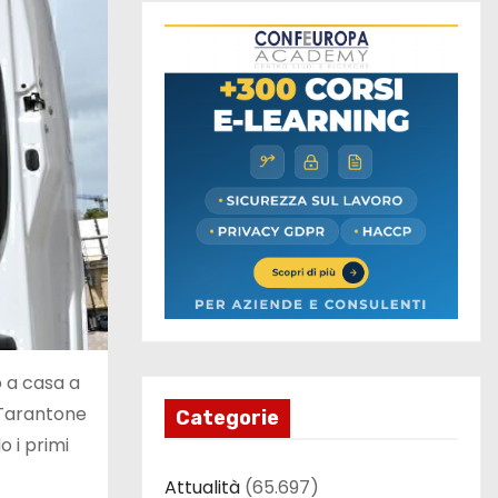
o a casa a
à Tarantone
Categorie
o i primi
Attualità
(65.697)