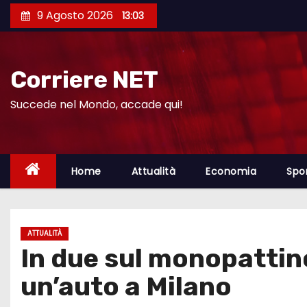
S
9 Agosto 2026
13:03
a
l
t
Corriere NET
a
a
Succede nel Mondo, accade qui!
l
c
o
Home
Attualità
Economia
Spo
n
t
e
ATTUALITÀ
n
In due sul monopattin
u
t
un’auto a Milano
o