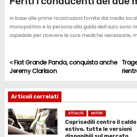
Feriti i conducenti dei due 
In base alle prime ricostruzioni fornite dai media loca
monopattino e la persona alla guida dell’auto sono rim
ospedale per ricevere le cure mediche necessarie, m
Fiat Grande Panda, conquista anche
Trage
N
Jeremy Clarkson
rient
a
v
Articoli correlati
i
g
ATTUALITÀ
MOTORI
Coprisedili contro il caldo
a
estivo, tutte le versioni
disponibili sul mercato