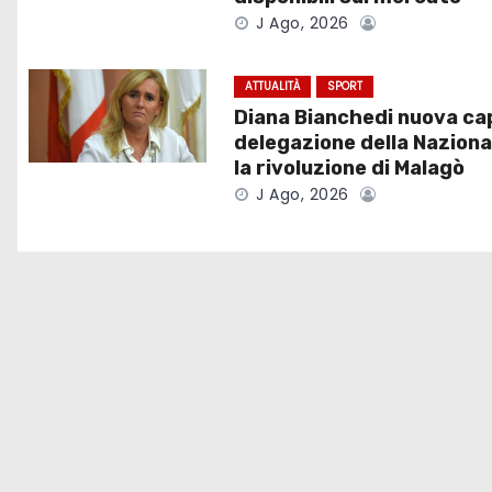
z
J Ago, 2026
i
ATTUALITÀ
SPORT
o
Diana Bianchedi nuova ca
delegazione della Naziona
n
la rivoluzione di Malagò
e
J Ago, 2026
a
r
t
i
c
o