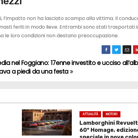
mezzi
li, l’impatto non ha lasciato scampo alla vittima. Il condu
asti feriti in modo lieve. Entrambi sono stati trasportati i
a le loro condizioni non destano preoccupazione.
dia nel Foggiano: 17enne investito e ucciso all’alb
rava a piedi da una festa
ATTUALITÀ
MOTORI
Lamborghini Revuelt
60° Homage, edizion
speciale in nove colo