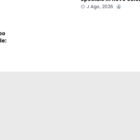
J Ago, 2026
po
le: