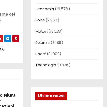
Economia
(16.578)
cente del
Food
(2.587)
n
Motori
(18.233)
Scienza
(8.188)
a,
Sport
(31.009)
Tecnologia
(9.826)
o Miura
Ultime news
e
razioni