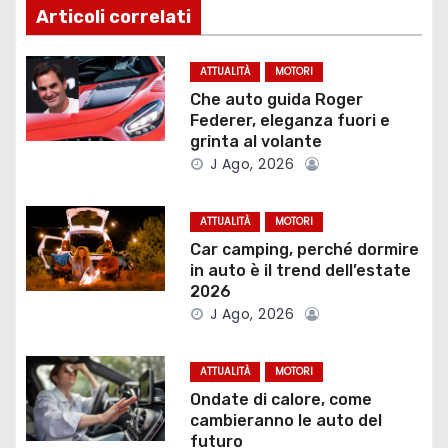
i
Articoli correlati
g
ATTUALITÀ
MOTORI
a
Che auto guida Roger
Federer, eleganza fuori e
z
grinta al volante
J Ago, 2026
i
o
ATTUALITÀ
MOTORI
Car camping, perché dormire
n
in auto è il trend dell’estate
2026
e
J Ago, 2026
a
ATTUALITÀ
MOTORI
r
Ondate di calore, come
cambieranno le auto del
t
futuro