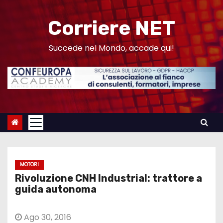
S
a
Corriere NET
l
t
Succede nel Mondo, accade qui!
a
a
l
c
o
n
t
e
MOTORI
n
Rivoluzione CNH Industrial: trattore a
u
guida autonoma
t
o
Ago 30, 2016