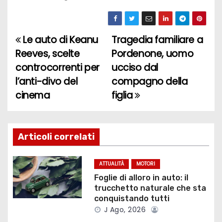
Le auto di Keanu
Tragedia familiare a
N
Reeves, scelte
Pordenone, uomo
a
controcorrenti per
ucciso dal
l’anti-divo del
compagno della
v
cinema
figlia
i
g
Articoli correlati
a
z
ATTUALITÀ
MOTORI
Foglie di alloro in auto: il
i
trucchetto naturale che sta
conquistando tutti
o
J Ago, 2026