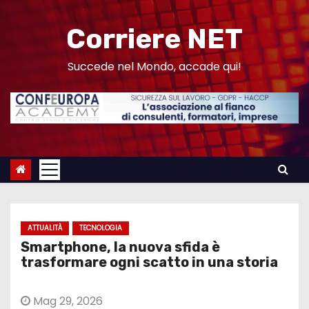
S
a
Corriere NET
l
t
Succede nel Mondo, accade qui!
a
a
l
c
o
n
t
e
ATTUALITÀ
TECNOLOGIA
n
Smartphone, la nuova sfida è
u
trasformare ogni scatto in una storia
t
o
Mag 29, 2026