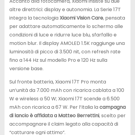
Accanto alla fotocamera, Xiaomi insiste su due
altre direttrici: display e autonomia. La Serie 17T
integra la tecnologia
Xiaomi Vision Care
, pensata
per adattare automaticamente lo schermo alle
condizioni di luce e ridurre luce blu, sfarfallio e
motion blur. Il display AMOLED 1.5K raggiunge una
luminosità di picco di 3.500 nit, con refresh rate
fino a 144 Hz sul modello Pro e 120 Hz sulla
versione base.
Sul fronte batteria, Xiaomi 17T Pro monta
un’unità da 7.000 mAh con ricarica cablata a 100
W e wireless a 50 W; Xiaomi 17T scende a 6.500
mAh con ricarica a 67 W. Per l’Italia la
campagna
di lancio è affidata a Matteo Berrettini
, scelto per
accompagnare il claim legato alla capacità di
“catturare ogni attimo”.