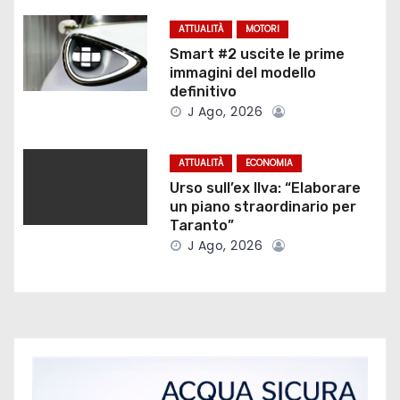
n
ATTUALITÀ
MOTORI
e
Smart #2 uscite le prime
immagini del modello
a
definitivo
J Ago, 2026
r
t
ATTUALITÀ
ECONOMIA
Urso sull’ex Ilva: “Elaborare
i
un piano straordinario per
Taranto”
c
J Ago, 2026
o
l
i