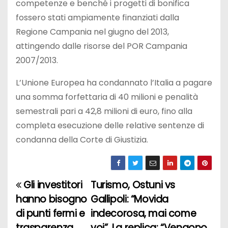
competenze e benché i progetti di bonifica
fossero stati ampiamente finanziati dalla
Regione Campania nel giugno del 2013,
attingendo dalle risorse del POR Campania
2007/2013.
L’Unione Europea ha condannato l’Italia a pagare
una somma forfettaria di 40 milioni e penalità
semestrali pari a 42,8 milioni di euro, fino alla
completa esecuzione delle relative sentenze di
condanna della Corte di Giustizia.
Gli investitori
Turismo, Ostuni vs
N
hanno bisogno
Gallipoli: “Movida
a
di punti fermi e
indecorosa, mai come
trasparenza
voi”. La replica: “Vengono