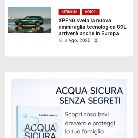
t
ATTUALITÀ
MOTORI
i
XPENG svela la nuova
ammiraglia tecnologica G9L,
c
arriverà anche in Europa
J Ago, 2026
o
l
i