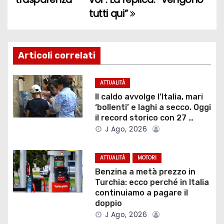
v
tutti qui”
i
g
Articoli correlati
a
z
ATTUALITÀ
Il caldo avvolge l’Italia, mari
i
‘bollenti’ e laghi a secco. Oggi
il record storico con 27 …
o
J Ago, 2026
n
ATTUALITÀ
MOTORI
e
Benzina a metà prezzo in
Turchia: ecco perché in Italia
a
continuiamo a pagare il
doppio
r
J Ago, 2026