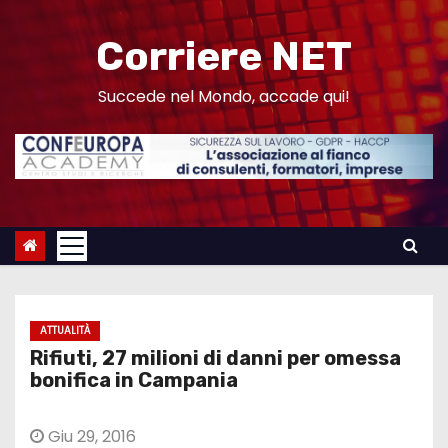
S
a
Corriere NET
l
t
Succede nel Mondo, accade qui!
a
a
l
c
o
n
t
e
ATTUALITÀ
n
Rifiuti, 27 milioni di danni per omessa
u
bonifica in Campania
t
o
Giu 29, 2016