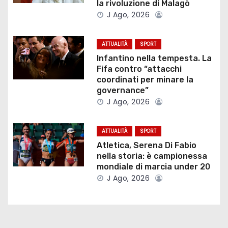
z
la rivoluzione di Malagò
J Ago, 2026
i
o
ATTUALITÀ
SPORT
Infantino nella tempesta. La
n
Fifa contro “attacchi
coordinati per minare la
e
governance”
J Ago, 2026
a
r
ATTUALITÀ
SPORT
Atletica, Serena Di Fabio
t
nella storia: è campionessa
mondiale di marcia under 20
i
J Ago, 2026
c
o