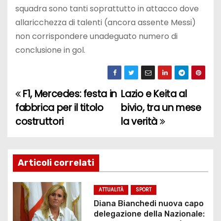
squadra sono tanti soprattutto in attacco dove
allaricchezza di talenti (ancora assente Messi)
non corrispondere unadeguato numero di
conclusione in gol.
F1, Mercedes: festa in
Lazio e Keita al
N
fabbrica per il titolo
bivio, tra un mese
a
costruttori
la verità
v
i
Articoli correlati
g
ATTUALITÀ
SPORT
a
Diana Bianchedi nuova capo
delegazione della Nazionale: