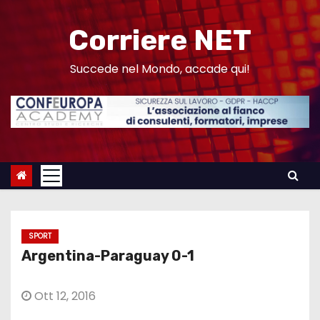
S
a
Corriere NET
l
t
Succede nel Mondo, accade qui!
a
a
l
c
o
n
t
e
SPORT
n
Argentina-Paraguay 0-1
u
t
Ott 12, 2016
o