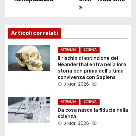
v
i
g
Articoli correlati
a
z
ATTUALITÀ
SCIENZA
Il rischio di estinzione dei
i
Neanderthal entra nella loro
storia ben prima dell’ultima
o
convivenza con Sapiens
J Mar, 2026
n
e
ATTUALITÀ
SCIENZA
Da cosa nasce la fiducia nella
a
scienza
J Mar, 2026
r