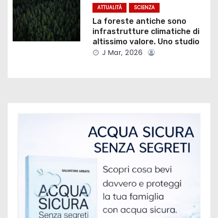
t
ATTUALITÀ
SCIENZA
La foreste antiche sono
i
infrastrutture climatiche di
altissimo valore. Uno studio
c
J Mar, 2026
o
l
i