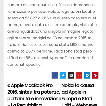
numero dei contenuti di cui è stata domandata
la rimozione per aver violato legislazioni locali è
sceso da 55.827 a 9.663. In questo caso era quel
primo, elevato dato a essere anomalo, visto che
aveva riguardato una singola immagine legata
agli attentati parigini del 13 novembre 2015. In
Italia le richieste totali sono state 1.193 e hanno
coinvolto 2.877 persone. I dati sono stati però
diffusi nel 56% dei casi. Appena 11 le rimozioni di
contenuti specifici.
Apple MacBook Pro
Nokia fa causa
N
2016, sintesi tra potenza,
ad Apple in
a
portabilità e innovazione
Europa e Stati
– La Repubblica
Uniti – Webnews