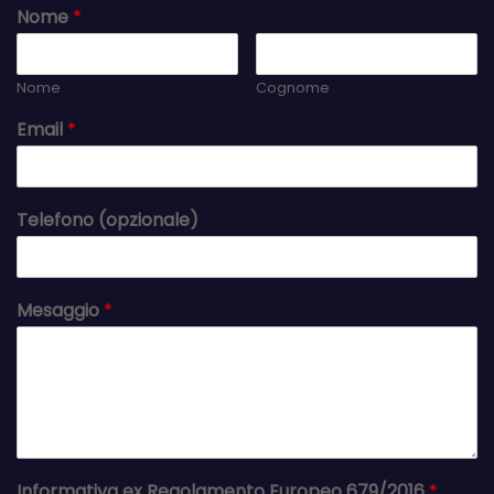
Nome
*
Nome
Cognome
Email
*
Telefono (opzionale)
Mesaggio
*
Informativa ex Regolamento Europeo 679/2016
*