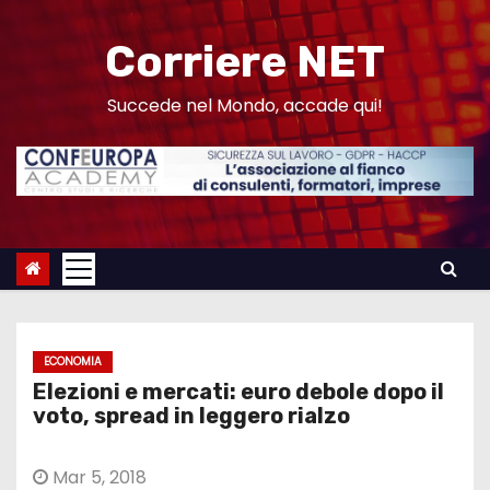
S
a
Corriere NET
l
t
Succede nel Mondo, accade qui!
a
a
l
c
o
n
t
e
ECONOMIA
n
Elezioni e mercati: euro debole dopo il
u
voto, spread in leggero rialzo
t
o
Mar 5, 2018