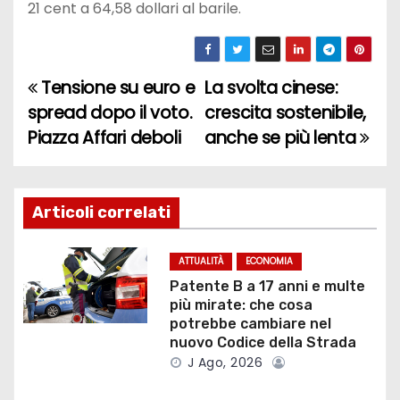
21 cent a 64,58 dollari al barile.
Tensione su euro e
La svolta cinese:
N
spread dopo il voto.
crescita sostenibile,
a
Piazza Affari deboli
anche se più lenta
v
i
Articoli correlati
g
ATTUALITÀ
ECONOMIA
a
Patente B a 17 anni e multe
più mirate: che cosa
z
potrebbe cambiare nel
nuovo Codice della Strada
i
J Ago, 2026
o