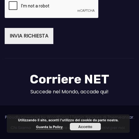
INVIA RICHIESTA
Corriere NET
Succede nel Mondo, accade qui!
Proudly powered by WordPress
|
Tema: Newses di
Themeansar
.
Utilizzando il sito, accetti l'utilizzo dei cookie da parte nostra.
Accetto
Guarda la Policy
Chi Siamo
Collabora con noi
Scrivi per noi