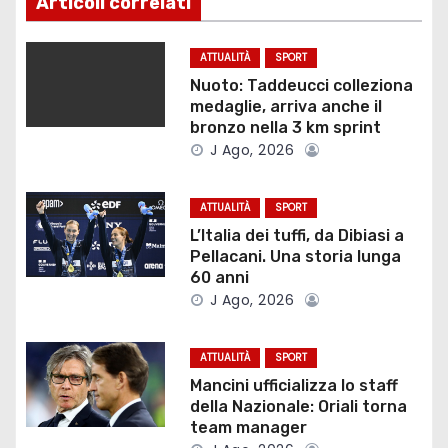
Articoli correlati
g
ATTUALITÀ
SPORT
a
Nuoto: Taddeucci colleziona
medaglie, arriva anche il
z
bronzo nella 3 km sprint
J Ago, 2026
i
o
ATTUALITÀ
SPORT
L’Italia dei tuffi, da Dibiasi a
n
Pellacani. Una storia lunga
60 anni
e
J Ago, 2026
a
ATTUALITÀ
SPORT
r
Mancini ufficializza lo staff
della Nazionale: Oriali torna
t
team manager