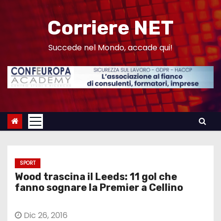
S
a
Corriere NET
l
t
Succede nel Mondo, accade qui!
a
a
l
c
o
n
t
e
SPORT
n
Wood trascina il Leeds: 11 gol che
u
fanno sognare la Premier a Cellino
t
o
Dic 26, 2016