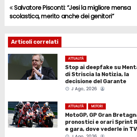
Salvatore Pisconti: “Jesi la migliore mensa
N
scolastica, merito anche dei genitori”
a
v
Articoli correlati
i
g
ATTUALITÀ
Stop ai deepfake su Men
a
di Striscia la Notizia, la
decisione del Garante
z
J Ago, 2026
i
ATTUALITÀ
MOTORI
o
MotoGP, GP Gran Bretagn
pronostici e orari Sprint 
n
e gara, dove vederle in T
J Ago, 2026