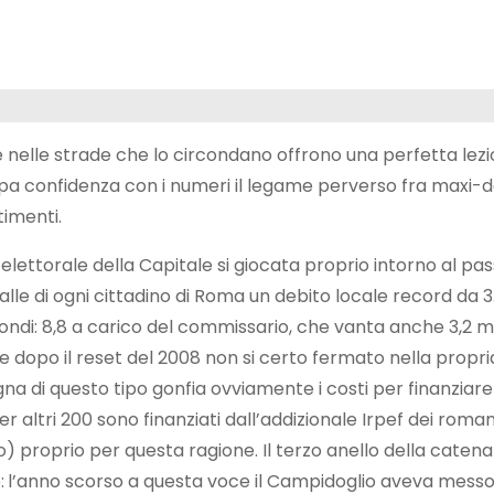
 nelle strade che lo circondano offrono una perfetta lezi
pa confidenza con i numeri il legame perverso fra maxi-d
imenti.
ettorale della Capitale si giocata proprio intorno al pas
le di ogni cittadino di Roma un debito locale record da 3
i tondi: 8,8 a carico del commissario, che vanta anche 3,2 mil
he dopo il reset del 2008 non si certo fermato nella propri
 di questo tipo gonfia ovviamente i costi per finanziare 
per altri 200 sono finanziati dall’addizionale Irpef dei roman
tto) proprio per questa ragione. Il terzo anello della catena
: l’anno scorso a questa voce il Campidoglio aveva messo