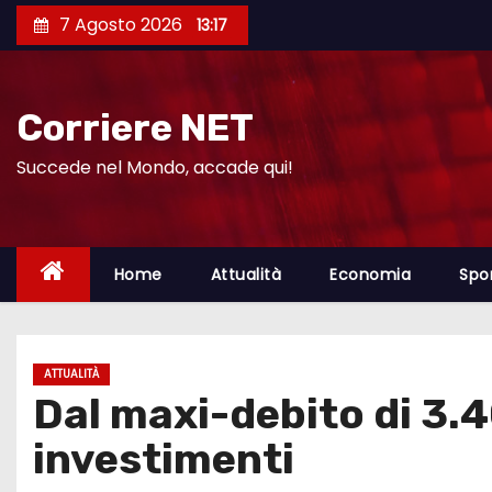
S
7 Agosto 2026
13:17
a
l
t
Corriere NET
a
a
Succede nel Mondo, accade qui!
l
c
o
Home
Attualità
Economia
Spo
n
t
e
ATTUALITÀ
n
Dal maxi-debito di 3.4
u
t
investimenti
o