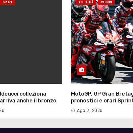
SPORT
ATTUALITÀ
MOTORI
deucci colleziona
MotoGP, GP Gran Breta
arriva anche il bronzo
pronostici e orari Sprin
 sprint
gara, dove vederle in T
26
Ago 7, 2026