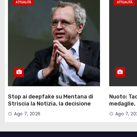
ATTUALITÀ
ATTUALITÀ
Stop ai deepfake su Mentana di
Nuoto: Tad
Striscia la Notizia, la decisione
medaglie, 
del Garante
nella 3 km
Ago 7, 2026
Ago 7, 20