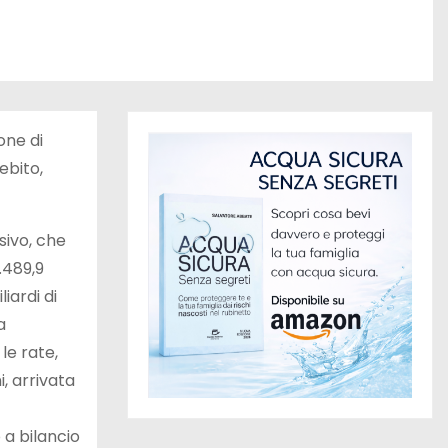
one di
ebito,
sivo, che
.489,9
iardi di
a
le rate,
i, arrivata
 a bilancio