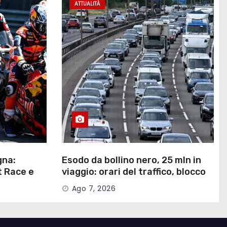
ATTUALITÀ
gna:
Esodo da bollino nero, 25 mln in
t Race e
viaggio: orari del traffico, blocco
V
camion e nuovi Tutor
Ago 7, 2026