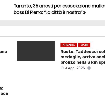
Taranto, 35 arresti per associazione mafiosa
boss Di Pierro: “La città è nostra”
ATTUALITÀ
SPORT
tana
Nuoto: Taddeucci col
medaglie, arriva anch
bronzo nella 3 km sp
J Ago, 2026
a:
Race
V