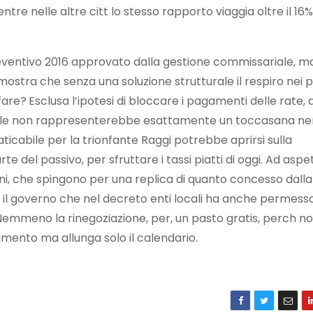
 mentre nelle altre citt lo stesso rapporto viaggia oltre il 16%
reventivo 2016 approvato dalla gestione commissariale, ma
 mostra che senza una soluzione strutturale il respiro nei 
fare? Esclusa l’ipotesi di bloccare i pagamenti delle rate,
pitale non rappresenterebbe esattamente un toccasana
praticabile per la trionfante Raggi potrebbe aprirsi sulla
del passivo, per sfruttare i tassi piatti di oggi. Ad aspe
uni, che spingono per una replica di quanto concesso dall
n il governo che nel decreto enti locali ha anche permesso
. Nemmeno la rinegoziazione, per, un pasto gratis, perch n
amento ma allunga solo il calendario.