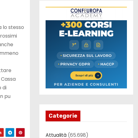
 lo stesso
prossimi
 anche
 nemmeno
ttare
a Cassa
 di
on pu
Categorie
Attualità
(65.698)