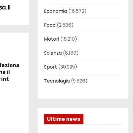
. Il
Economia
(16.572)
Food
(2.586)
Motori
(18.210)
Scienza
(8.188)
leziona
Sport
(30.999)
e il
rint
Tecnologia
(9.826)
Ultime news