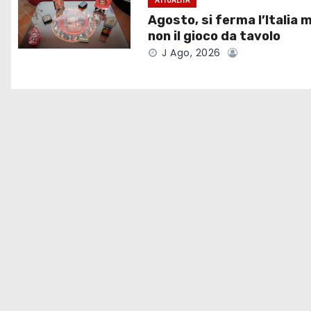
ATTUALITÀ
o
Agosto, si ferma l’Italia 
non il gioco da tavolo
n
J Ago, 2026
e
a
r
t
i
c
o
l
i