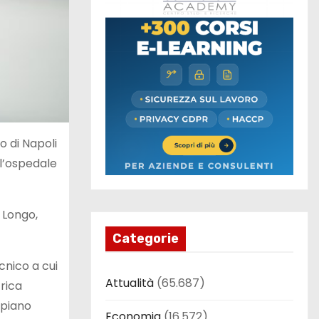
o di Napoli
ll’ospedale
e Longo,
Categorie
cnico a cui
Attualità
(65.687)
trica
 piano
Economia
(16.572)