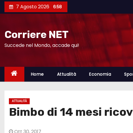
S
7 Agosto 2026
6:58
a
l
t
Corriere NET
a
a
Succede nel Mondo, accade qui!
l
c
o
Home
Attualità
Economia
Spo
n
t
e
ATTUALITÀ
n
Bimbo di 14 mesi ricov
u
t
o
Ott 30, 2017