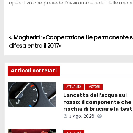
operativo che prevede l’avvio immediato delle azioni
Mogherini: «Cooperazione Ue permanente s
N
difesa entro il 2017»
a
v
Articoli correlati
i
g
ATTUALITÀ
MOTORI
Lancetta dell’acqua sul
a
rosso: il componente che
rischia di bruciare la tes
z
J Ago, 2026
i