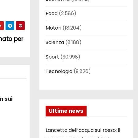
Food
(2.586)
Motori
(18.204)
nato per
Scienza
(8.188)
Sport
(30.998)
Tecnologia
(9.826)
n sui
Ultime news
Lancetta dell’acqua sul rosso: il