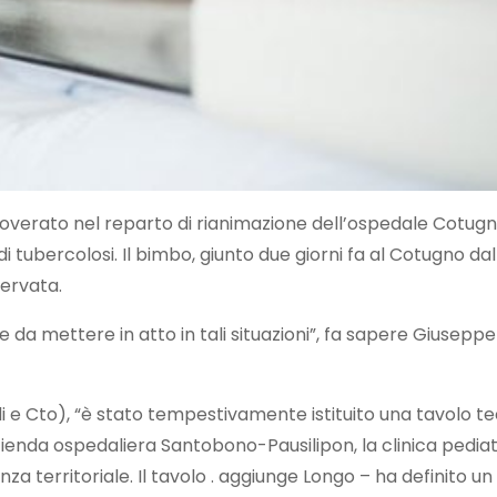
coverato nel reparto di rianimazione dell’ospedale Cotugn
 tubercolosi. Il bimbo, giunto due giorni fa al Cotugno da
servata.
e da mettere in atto in tali situazioni”, fa sapere Giusepp
i e Cto), “è stato tempestivamente istituito una tavolo te
Azienda ospedaliera Santobono-Pausilipon, la clinica pedia
za territoriale. Il tavolo . aggiunge Longo – ha definito un