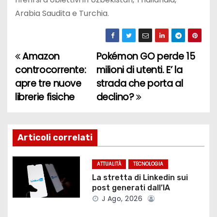
Arabia Saudita e Turchia.
Amazon
Pokémon GO perde 15
N
controcorrente:
milioni di utenti. E’ la
a
apre tre nuove
strada che porta al
librerie fisiche
declino?
v
i
g
Articoli correlati
a
ATTUALITÀ
TECNOLOGIA
z
La stretta di Linkedin sui
post generati dall’IA
i
J Ago, 2026