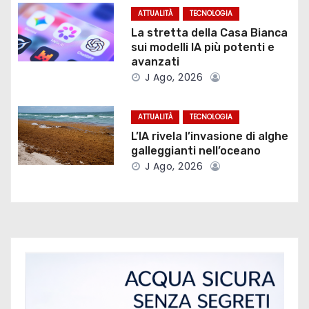
o
ATTUALITÀ
TECNOLOGIA
n
La stretta della Casa Bianca
sui modelli IA più potenti e
e
avanzati
J Ago, 2026
a
r
ATTUALITÀ
TECNOLOGIA
L’IA rivela l’invasione di alghe
t
galleggianti nell’oceano
J Ago, 2026
i
c
o
l
i