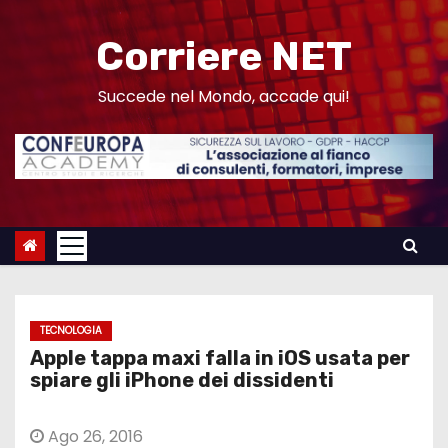
S
a
Corriere NET
l
t
Succede nel Mondo, accade qui!
a
a
l
c
o
n
t
e
TECNOLOGIA
n
Apple tappa maxi falla in iOS usata per
u
spiare gli iPhone dei dissidenti
t
o
Ago 26, 2016