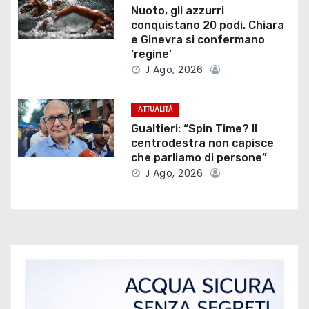
n
Nuoto, gli azzurri
e
conquistano 20 podi. Chiara
e Ginevra si confermano
a
‘regine’
J Ago, 2026
r
t
ATTUALITÀ
Gualtieri: “Spin Time? Il
i
centrodestra non capisce
che parliamo di persone”
c
J Ago, 2026
o
l
i