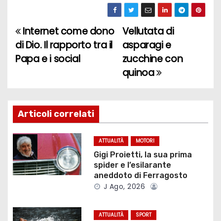
Internet come dono
Vellutata di
N
di Dio. Il rapporto tra il
asparagi e
a
Papa e i social
zucchine con
quinoa
v
i
g
Articoli correlati
a
ATTUALITÀ
MOTORI
z
Gigi Proietti, la sua prima
spider e l’esilarante
i
aneddoto di Ferragosto
J Ago, 2026
o
ATTUALITÀ
SPORT