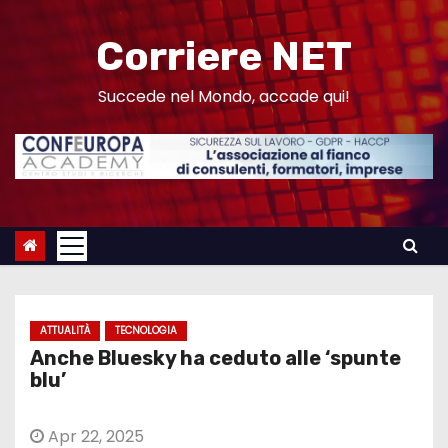
S
a
Corriere NET
l
t
Succede nel Mondo, accade qui!
a
a
l
c
o
n
t
e
ATTUALITÀ
TECNOLOGIA
n
Anche Bluesky ha ceduto alle ‘spunte
u
blu’
t
o
Apr 22, 2025