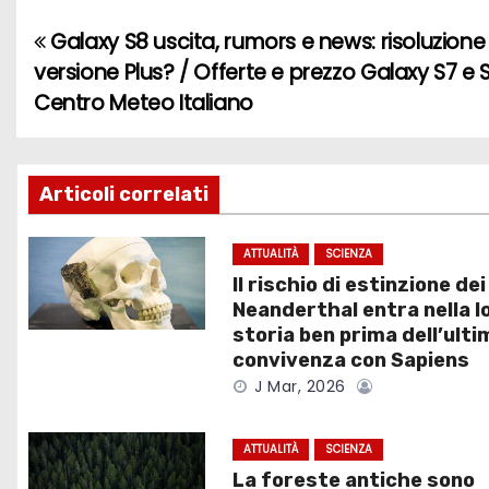
Galaxy S8 uscita, rumors e news: risoluzione 
N
versione Plus? / Offerte e prezzo Galaxy S7 e 
a
Centro Meteo Italiano
v
i
Articoli correlati
g
ATTUALITÀ
SCIENZA
a
Il rischio di estinzione dei
Neanderthal entra nella l
z
storia ben prima dell’ulti
convivenza con Sapiens
i
J Mar, 2026
o
ATTUALITÀ
SCIENZA
n
La foreste antiche sono