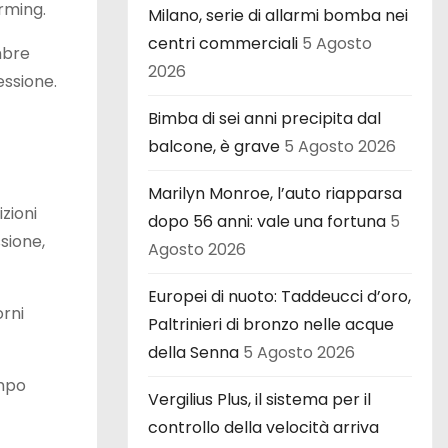
rming.
Milano, serie di allarmi bomba nei
centri commerciali
5 Agosto
mbre
2026
essione.
Bimba di sei anni precipita dal
balcone, è grave
5 Agosto 2026
Marilyn Monroe, l’auto riapparsa
zioni
dopo 56 anni: vale una fortuna
5
ssione,
Agosto 2026
Europei di nuoto: Taddeucci d’oro,
orni
Paltrinieri di bronzo nelle acque
della Senna
5 Agosto 2026
empo
Vergilius Plus, il sistema per il
controllo della velocità arriva