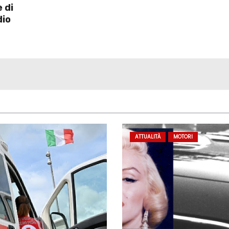
 di
dio
ATTUALITÀ
MOTORI