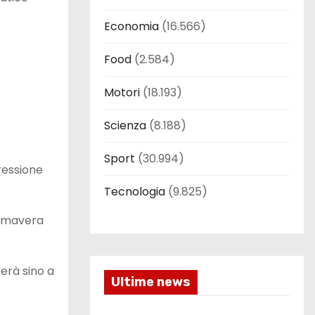
Economia
(16.566)
Food
(2.584)
Motori
(18.193)
Scienza
(8.188)
Sport
(30.994)
ressione
Tecnologia
(9.825)
rimavera
rerà sino a
Ultime news