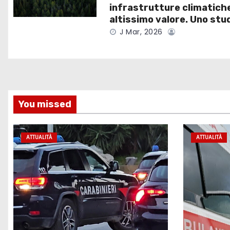
e
infrastrutture climatiche
altissimo valore. Uno stu
a
J Mar, 2026
r
t
i
You missed
c
o
ATTUALITÀ
ATTUALITÀ
l
i