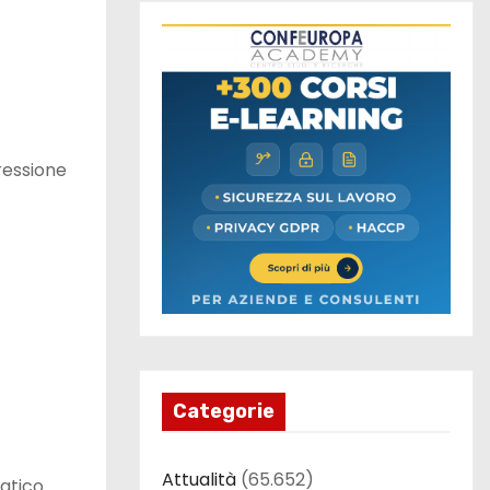
ressione
Categorie
Attualità
(65.652)
atico