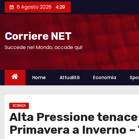
S
6 Agosto 2026
4:29
a
l
t
Corriere NET
a
a
Succede nel Mondo, accade qui!
l
c
o
Home
Attualità
Economia
Spo
n
t
e
SCIENZA
n
Alta Pressione tenace
u
t
Primavera a Inverno – 
o