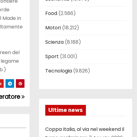
rontiere
erde
Food
(2.586)
l Made in
 altamente
Motori
(18.212)
Scienza
(8.188)
green del
Sport
(31.001)
l legame
b.)
Tecnologia
(9.826)
leratore
Ultime news
Coppa Italia, al via nel weekend il