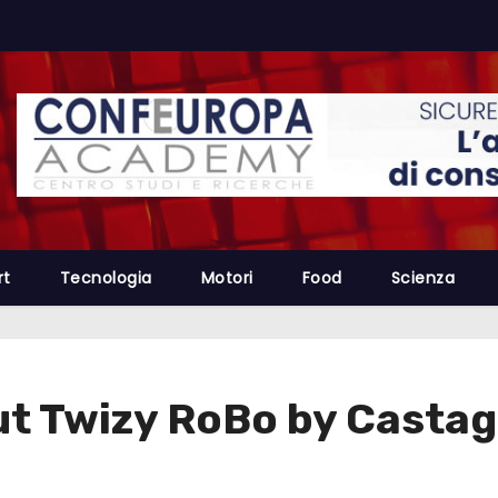
rt
Tecnologia
Motori
Food
Scienza
ut Twizy RoBo by Casta