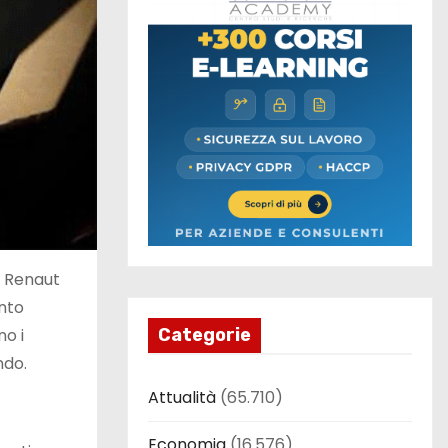
a Renaut
ento
no i
Categorie
ndo.
Attualità
(65.710)
Economia
(16.576)