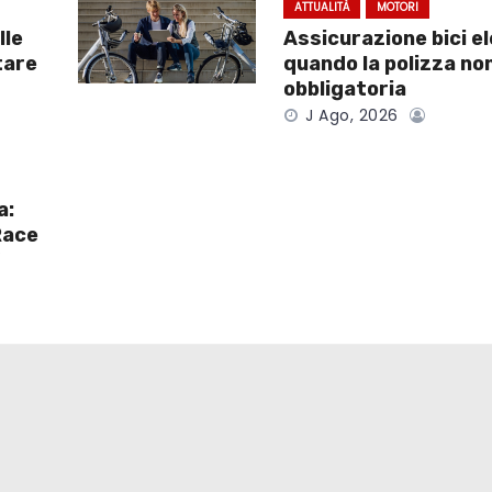
ATTUALITÀ
MOTORI
lle
Assicurazione bici el
tare
quando la polizza no
obbligatoria
J Ago, 2026
a:
Race
V