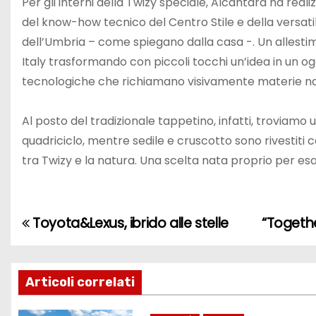
Per gli interni della Twizy speciale, Alcantara ha reali
del know-how tecnico del Centro Stile e della versati
dell’Umbria – come spiegano dalla casa -. Un allestime
Italy trasformando con piccoli tocchi un’idea in un ogg
tecnologiche che richiamano visivamente materie natu
Al posto del tradizionale tappetino, infatti, trovia
quadriciclo, mentre sedile e cruscotto sono rivestiti
tra Twizy e la natura. Una scelta nata proprio per esal
Toyota&Lexus, ibrido alle stelle
“Togethe
N
a
v
Articoli correlati