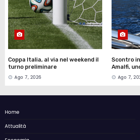
Coppa Italia, al via nel weekend il
Scontro in
turno preliminare
Amalfi, un
messi in s
Ago 7, 2026
Ago 7, 20
Home
Attualità