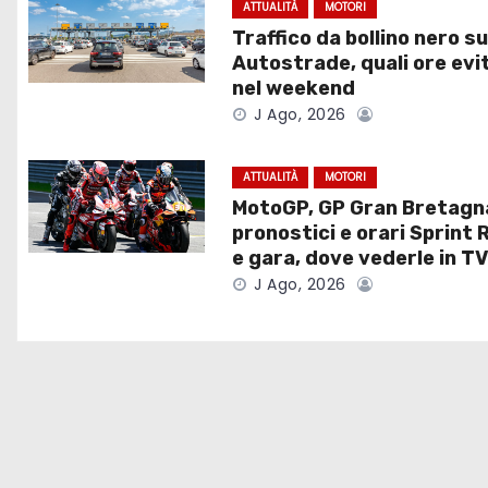
i
ATTUALITÀ
MOTORI
Traffico da bollino nero su
g
Autostrade, quali ore evi
a
nel weekend
J Ago, 2026
z
i
ATTUALITÀ
MOTORI
MotoGP, GP Gran Bretagn
o
pronostici e orari Sprint 
e gara, dove vederle in T
n
J Ago, 2026
e
a
r
t