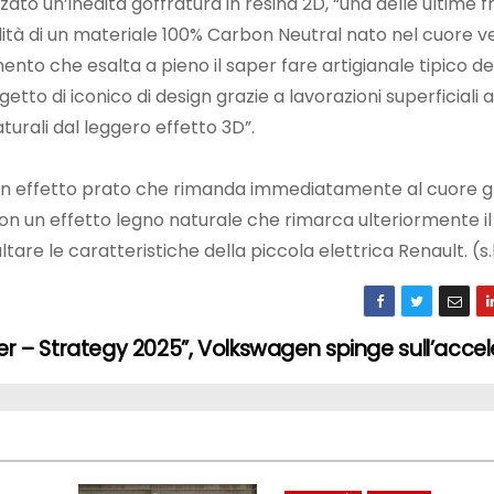
zzato un’inedita goffratura in resina 2D, “una delle ultime f
lità di un materiale 100% Carbon Neutral nato nel cuore v
nto che esalta a pieno il saper fare artigianale tipico de
etto di iconico di design grazie a lavorazioni superficiali
rali dal leggero effetto 3D”.
mo un effetto prato che rimanda immediatamente al cuore 
 con un effetto legno naturale che rimarca ulteriormente i
tare le caratteristiche della piccola elettrica Renault. (s.
r – Strategy 2025”, Volkswagen spinge sull’acce