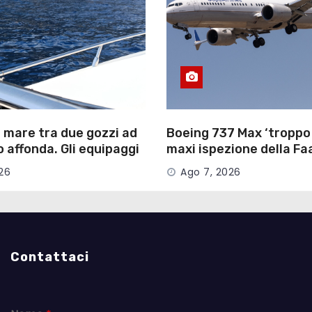
 mare tra due gozzi ad
Boeing 737 Max ‘troppo v
o affonda. Gli equipaggi
maxi ispezione della Fa
alvo
aerei a rischio
26
Ago 7, 2026
Contattaci