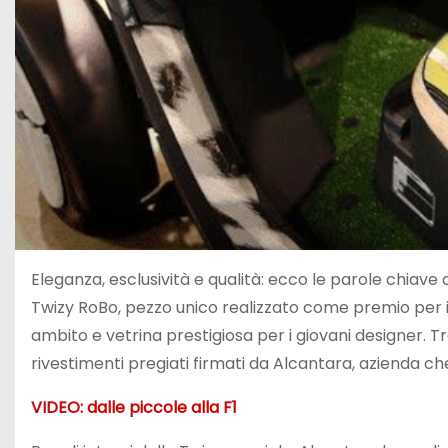
Eleganza, esclusività e qualità: ecco le parole chiave
Twizy RoBo, pezzo unico realizzato come premio per i
ambito e vetrina prestigiosa per i giovani designer. T
rivestimenti pregiati firmati da Alcantara, azienda ch
VIDEO: dalle piccole alla F1