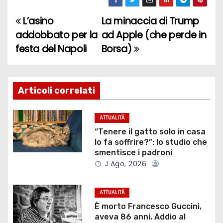
L’asino
La minaccia di Trump
N
addobbato per la
ad Apple (che perde in
a
festa del Napoli
Borsa)
v
i
Articoli correlati
g
ATTUALITÀ
a
“Tenere il gatto solo in casa
lo fa soffrire?”: lo studio che
z
smentisce i padroni
J Ago, 2026
i
o
ATTUALITÀ
È morto Francesco Guccini,
n
aveva 86 anni. Addio al