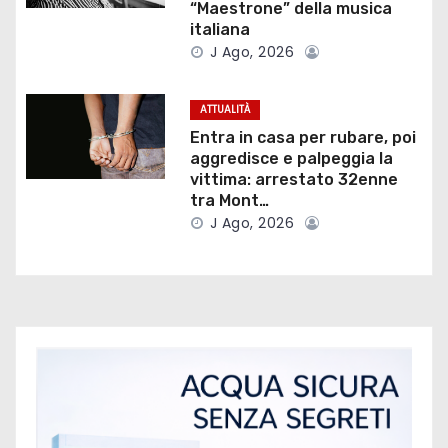
“Maestrone” della musica
e
italiana
J Ago, 2026
a
r
ATTUALITÀ
Entra in casa per rubare, poi
t
aggredisce e palpeggia la
vittima: arrestato 32enne
i
tra Mont…
c
J Ago, 2026
o
l
i