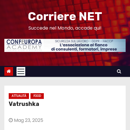
S
a
Corriere NET
l
t
Succede nel Mondo, accade qui!
a
a
l
c
o
n
t
e
ATTUALITÀ
FOOD
n
Vatrushka
u
t
Mag 23, 2025
o