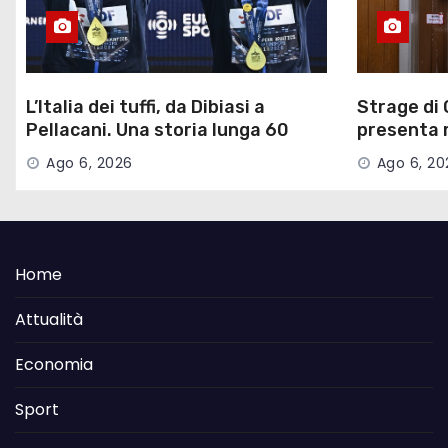
L’Italia dei tuffi, da Dibiasi a
Strage di 
Pellacani. Una storia lunga 60
presenta ri
anni
parte civi
Ago 6, 2026
Ago 6, 20
Home
Attualità
Economia
Sport