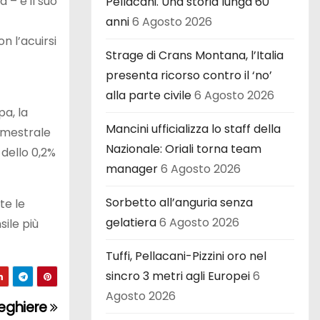
 – e il suo
Pellacani. Una storia lunga 60
anni
6 Agosto 2026
on l’acuirsi
Strage di Crans Montana, l’Italia
presenta ricorso contro il ‘no’
alla parte civile
6 Agosto 2026
a, la
Mancini ufficializza lo staff della
rimestrale
Nazionale: Oriali torna team
 dello 0,2%
manager
6 Agosto 2026
Sorbetto all’anguria senza
te le
gelatiera
6 Agosto 2026
sile più
Tuffi, Pellacani-Pizzini oro nel
sincro 3 metri agli Europei
6
Agosto 2026
reghiere