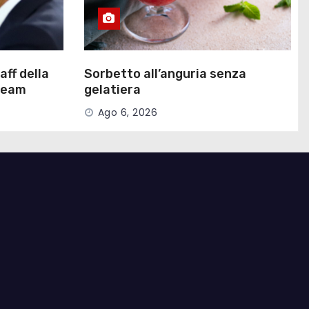
aff della
Sorbetto all’anguria senza
 team
gelatiera
Ago 6, 2026