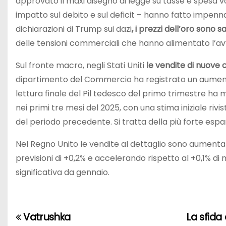
approvato il maxi disegno di legge su tasse e spesa vo
impatto sul debito e sul deficit – hanno fatto impenna
dichiarazioni di Trump sui dazi
, i prezzi dell’oro sono sa
delle tensioni commerciali che hanno alimentato l’avv
Sul fronte macro, negli Stati Uniti
le vendite di nuove 
dipartimento del Commercio ha registrato un aumento d
lettura finale del Pil tedesco del primo trimestre ha
nei primi tre mesi del 2025, con una stima iniziale rivis
del periodo precedente. Si tratta della più forte esp
Nel Regno Unito le vendite al dettaglio sono aumentat
previsioni di +0,2% e accelerando rispetto al +0,1% di m
significativa da gennaio.
Vatrushka
La sfida
N