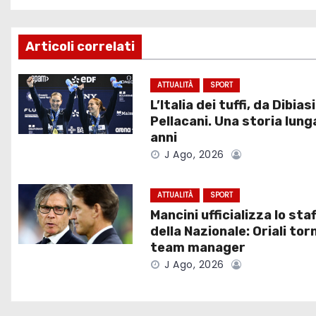
a
v
Articoli correlati
i
ATTUALITÀ
SPORT
L’Italia dei tuffi, da Dibiasi
g
Pellacani. Una storia lung
a
anni
J Ago, 2026
z
i
ATTUALITÀ
SPORT
Mancini ufficializza lo staf
o
della Nazionale: Oriali tor
team manager
n
J Ago, 2026
e