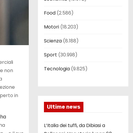
Food
(2.586)
Motori
(18.203)
Scienza
(8.188)
Sport
(30.998)
rciali
Tecnologia
(9.825)
se non
a
cezione
perto in
Ultime news
 ha
 ha
L’Italia dei tuffi, da Dibiasi a