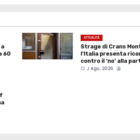
ATTUALITÀ
 a
Strage di Crans Mon
a 60
l’Italia presenta ric
contro il ‘no’ alla par
J Ago, 2026
f
na