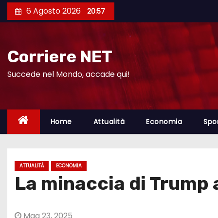
S
6 Agosto 2026
20:57
a
l
t
Corriere NET
a
a
Succede nel Mondo, accade qui!
l
c
o
Home
Attualità
Economia
Spo
n
t
e
ATTUALITÀ
ECONOMIA
n
La minaccia di Trump 
u
t
o
Mag 23, 2025