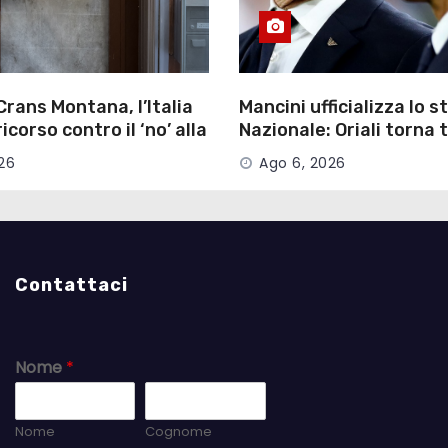
Crans Montana, l’Italia
Mancini ufficializza lo st
corso contro il ‘no’ alla
Nazionale: Oriali torna
le
manager
26
Ago 6, 2026
Contattaci
Nome
*
Nome
Cognome