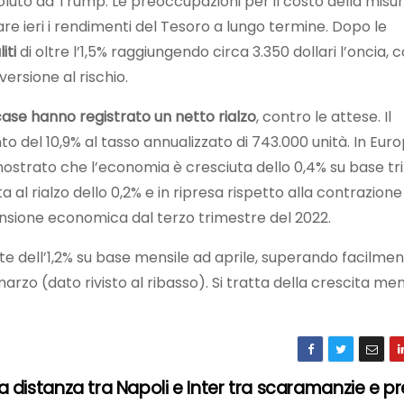
luto da Trump. Le preoccupazioni per il costo della misura
re ieri i rendimenti del Tesoro a lungo termine. Dopo le
liti
di oltre l’1,5% raggiungendo circa 3.350 dollari l’oncia, c
ersione al rischio.
case hanno registrato un netto rialzo
, contro le attese. Il
el 10,9% al tasso annualizzato di 743.000 unità. In Europ
 mostrato che l’economia è cresciuta dello 0,4% su base t
ta al rialzo dello 0,2% e in ripresa rispetto alla contrazione
ansione economica dal terzo trimestre del 2022.
e dell’1,2% su base mensile ad aprile, superando facilmen
arzo (dato rivisto al ribasso). Si tratta della crescita men
 a distanza tra Napoli e Inter tra scaramanzie e p