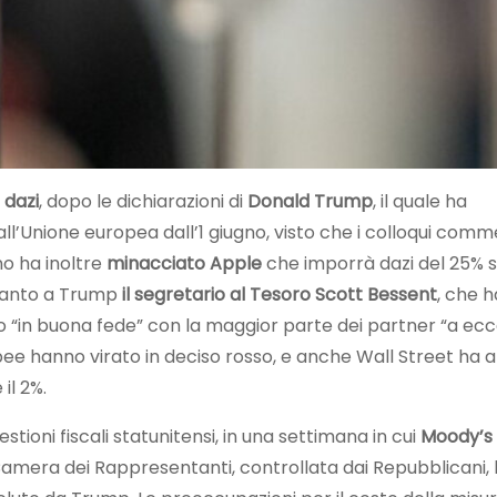
 dazi
, dopo le dichiarazioni di
Donald Trump
, il quale ha
’Unione europea dall’1 giugno, visto che i colloqui comme
no ha inoltre
minacciato Apple
che imporrà dazi del 25% 
ocanto a Trump
il segretario al Tesoro Scott Bessent
, che h
 “in buona fede” con la maggior parte dei partner “a ec
pee hanno virato in deciso rosso, e anche Wall Street ha a
il 2%.
stioni fiscali statunitensi, in una settimana in cui
Moody’s
a Camera dei Rappresentanti, controllata dai Repubblicani,