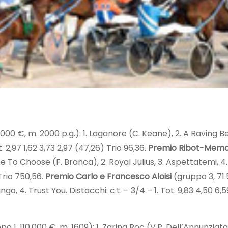
000 €, m. 2000 p.g.): 1. Laganore (C. Keane), 2. A Raving Be
. 2,97 1,62 3,73 2,97 (47,26) Trio 96,36.
Premio Ribot-Memo
me To Choose (F. Branca), 2. Royal Julius, 3. Aspettatemi, 4
 Trio 750,56.
Premio Carlo e Francesco Aloisi
(gruppo 3, 71.
ango, 4. Trust You. Distacchi: c.t. – 3/4 – 1. Tot. 9,83 4,50 6,
o 1, 110.000 €, m. 1609): 1. Zarina Roc (V.P. Dell’Annunziata) 