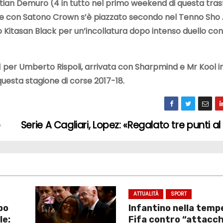
tian Demuro (4 in tutto nel primo weekend di questa tras
nvece con Satono Crown s’è piazzato secondo nel Tenno Sh
to Kitasan Black per un’incollatura dopo intenso duello con
 1 per Umberto Rispoli, arrivata con Sharpmind e Mr Kool i
 questa stagione di corse 2017-18.
o
Serie A Cagliari, Lopez: «Regalato tre punti a
ATTUALITÀ
SPORT
po
Infantino nella temp
le:
Fifa contro “attacch