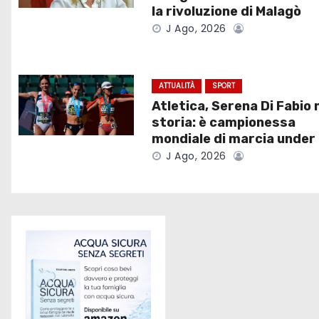
a
la rivoluzione di Malagò
J Ago, 2026
z
i
ATTUALITÀ
SPORT
o
Atletica, Serena Di Fabio 
storia: è campionessa
n
mondiale di marcia under
J Ago, 2026
e
a
r
t
i
c