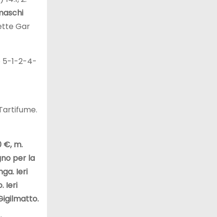
maschi
sette Gar
é 5-1-2-4-
Tartifume.
0 €, m.
gno per la
ga. Ieri
 Ieri
Gigilmatto.