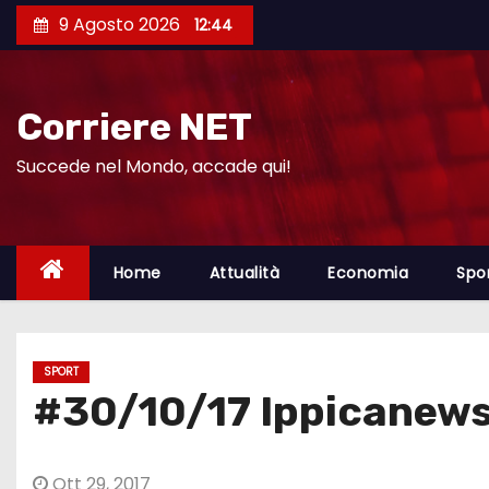
S
9 Agosto 2026
12:44
a
l
t
Corriere NET
a
a
Succede nel Mondo, accade qui!
l
c
o
Home
Attualità
Economia
Spo
n
t
e
SPORT
n
#30/10/17 Ippicanew
u
t
o
Ott 29, 2017