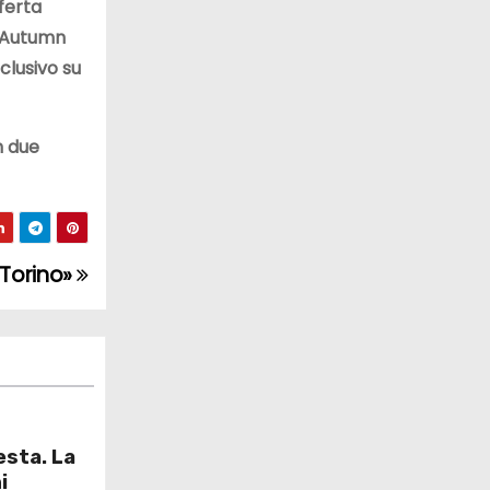
ferta
o Autumn
clusivo su
n due
l Torino»
esta. La
i