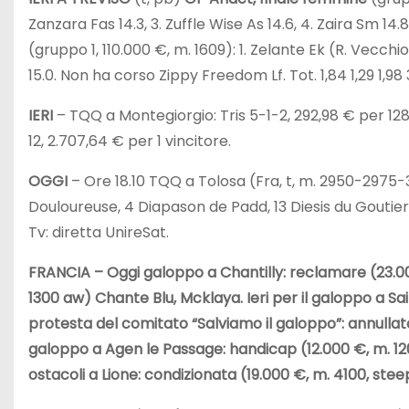
Zanzara Fas 14.3, 3. Zuffle Wise As 14.6, 4. Zaira Sm 14.8. 
(gruppo 1, 110.000 €, m. 1609): 1. Zelante Ek (R. Vecchio
15.0. Non ha corso Zippy Freedom Lf. Tot. 1,84 1,29 1,98 3
IERI
– TQQ a Montegiorgio: Tris 5-1-2, 292,98 € per 128 
12, 2.707,64 € per 1 vincitore.
OGGI
– Ore 18.10 TQQ a Tolosa (Fra, t, m. 2950-2975-
Douloureuse, 4 Diapason de Padd, 13 Diesis du Goutier.
Tv: diretta UnireSat.
FRANCIA
– Oggi galoppo a Chantilly: reclamare (23.00
1300 aw) Chante Blu, Mcklaya. Ieri per il galoppo a Sa
protesta del comitato “Salviamo il galoppo”: annulla
galoppo a Agen le Passage: handicap (12.000 €, m. 120
ostacoli a Lione: condizionata (19.000 €, m. 4100, steep