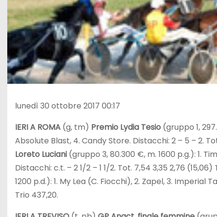
lunedì 30 ottobre 2017 00:17
IERI A ROMA
(g, tm)
Premio Lydia Tesio
(gruppo 1, 297.
Absolute Blast, 4. Candy Store. Distacchi: 2 – 5 – 2. Tot
Loreto Luciani
(gruppo 3, 80.300 €, m. 1600 p.g.): 1. Ti
Distacchi: c.t. – 2 1/2 – 1 1/2. Tot. 7,54 3,35 2,76 (15,06)
1200 p.d.): 1. My Lea (C. Fiocchi), 2. Zapel, 3. Imperial T
Trio 437,20.
IERI A TREVISO
(t, pb)
GP Anact, finale femmine
(grupp