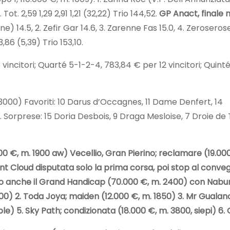
Tot. 2,59 1,29 2,91 1,21 (32,22) Trio 144,52.
GP Anact, finale 
ne) 14.5, 2. Zefir Gar 14.6, 3. Zarenne Fas 15.0, 4. Zerosero
,86 (5,39) Trio 153,10.
vincitori; Quarté 5-1-2-4, 783,84 € per 12 vincitori; Quint
3000) Favoriti: 10 Darus d’Occagnes, 11 Dame Denfert, 14
 Sorprese: 15 Doria Desbois, 9 Draga Mesloise, 7 Droie de 
0 €, m. 1900 aw) Vecellio, Gran Pierino; reclamare (19.00
int Cloud disputata solo la prima corsa, poi stop al conve
to anche il Grand Handicap (70.000 €, m. 2400) con Nabun
0) 2. Toda Joya; maiden (12.000 €, m. 1850) 3. Mr Gualano.
le) 5. Sky Path; condizionata (18.000 €, m. 3800, siepi) 6. 