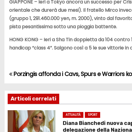
GIAPPONE
– Ieri a Tokyo ancora un successo per Cris
orientale che durerà due mesi). Il fratello Mirco i
(gruppo 1, 291.460.000 yen, m. 2000), vinto dal favori
pista pesantissima sotto una pioggia battente.
HONG KONG
– Ieri a Sha Tin doppietta da 104 contro
handicap “class 4”. Salgono così a 5 le sue vittorie in
Porzingis affonda i Cavs, Spurs e Warriors k
N
a
v
Articoli correlati
i
ATTUALITÀ
SPORT
Diana Bianchedi nuova ca
g
delegazione della Naziona