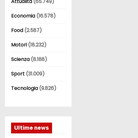
Attualità
(65.749)
Economia
(16.578)
Food
(2.587)
Motori
(18.232)
Scienza
(8.188)
Sport
(31.009)
Tecnologia
(9.826)
Ultime news