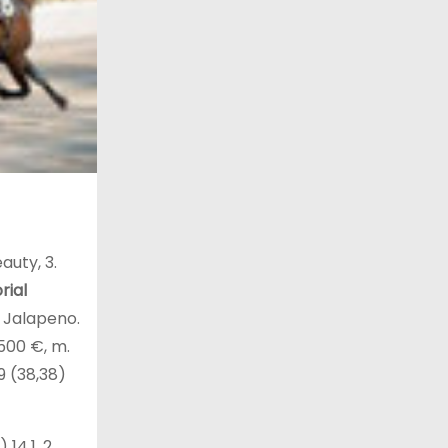
auty, 3.
rial
. Jalapeno.
500 €, m.
59 (38,38)
14.1, 2.