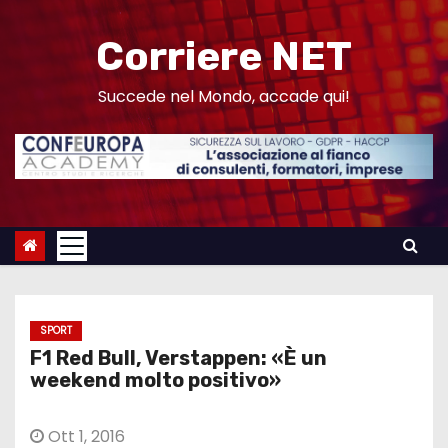
S
a
Corriere NET
l
t
Succede nel Mondo, accade qui!
a
a
l
c
o
n
t
e
SPORT
n
F1 Red Bull, Verstappen: «È un
u
weekend molto positivo»
t
o
Ott 1, 2016