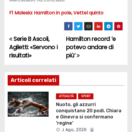
F1 Malesia: Hamilton in pole, Vettel quinto
Serie B Ascoli,
Hamilton record ‘e
N
Aglietti: «Servono i
potevo andare di
a
risultati»
più’
v
i
Articoli correlati
g
ATTUALITÀ
SPORT
a
Nuoto, gli azzurri
conquistano 20 podi. Chiara
z
e Ginevra si confermano
‘regine’
i
J Ago, 2026