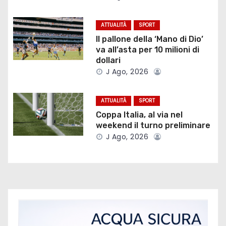
o
ATTUALITÀ
SPORT
n
Il pallone della ‘Mano di Dio’
va all’asta per 10 milioni di
e
dollari
J Ago, 2026
a
r
ATTUALITÀ
SPORT
Coppa Italia, al via nel
t
weekend il turno preliminare
i
J Ago, 2026
c
o
l
i