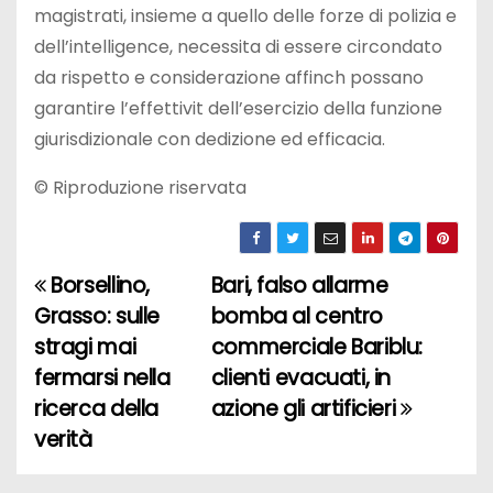
magistrati, insieme a quello delle forze di polizia e
dell’intelligence, necessita di essere circondato
da rispetto e considerazione affinch possano
garantire l’effettivit dell’esercizio della funzione
giurisdizionale con dedizione ed efficacia.
© Riproduzione riservata
Borsellino,
Bari, falso allarme
N
Grasso: sulle
bomba al centro
a
stragi mai
commerciale Bariblu:
fermarsi nella
clienti evacuati, in
v
ricerca della
azione gli artificieri
i
verità
g