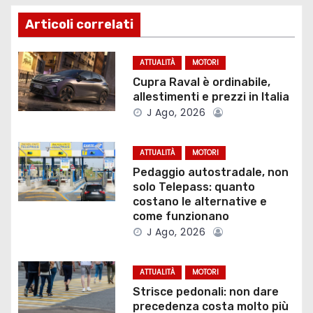
a
Articoli correlati
z
ATTUALITÀ
MOTORI
i
Cupra Raval è ordinabile,
allestimenti e prezzi in Italia
o
J Ago, 2026
n
ATTUALITÀ
MOTORI
e
Pedaggio autostradale, non
solo Telepass: quanto
a
costano le alternative e
come funzionano
r
J Ago, 2026
t
ATTUALITÀ
MOTORI
i
Strisce pedonali: non dare
precedenza costa molto più