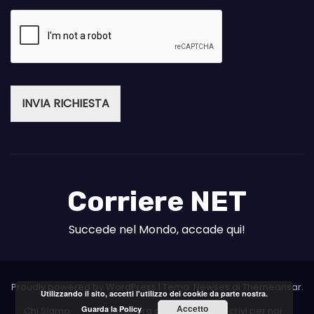
INVIA RICHIESTA
Corriere NET
Succede nel Mondo, accade qui!
Proudly powered by WordPress
|
Tema: Newses di
Themeansar
.
Utilizzando il sito, accetti l'utilizzo dei cookie da parte nostra.
Accetto
Guarda la Policy
Chi Siamo
Collabora con noi
Scrivi per noi