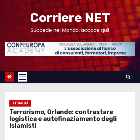
S
a
Corriere NET
l
t
Succede nel Mondo, accade qui!
a
a
l
c
o
n
t
e
ATTUALITÀ
n
Terrorismo, Orlando: contrastare
u
logistica e autofinaziamento degli
islamisti
t
o