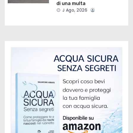
c
di una multa
o
J Ago, 2026
l
i