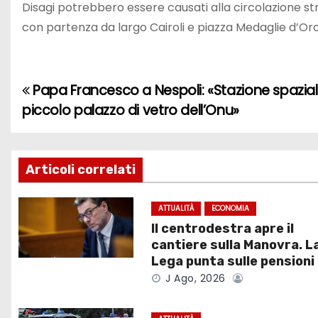
Disagi potrebbero essere causati alla circolazione str
con partenza da largo Cairoli e piazza Medaglie d’Oro
Papa Francesco a Nespoli: «Stazione spazia
N
piccolo palazzo di vetro dell’Onu»
a
v
Articoli correlati
i
g
ATTUALITÀ
ECONOMIA
Il centrodestra apre il
a
cantiere sulla Manovra. L
Lega punta sulle pensioni
z
J Ago, 2026
i