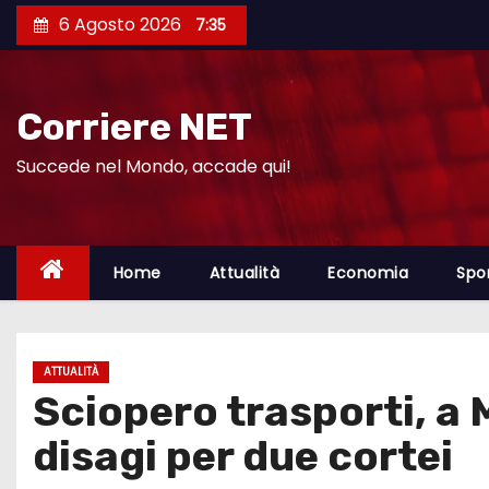
S
6 Agosto 2026
7:35
a
l
t
Corriere NET
a
a
Succede nel Mondo, accade qui!
l
c
o
Home
Attualità
Economia
Spo
n
t
e
ATTUALITÀ
n
Sciopero trasporti, a 
u
t
disagi per due cortei
o