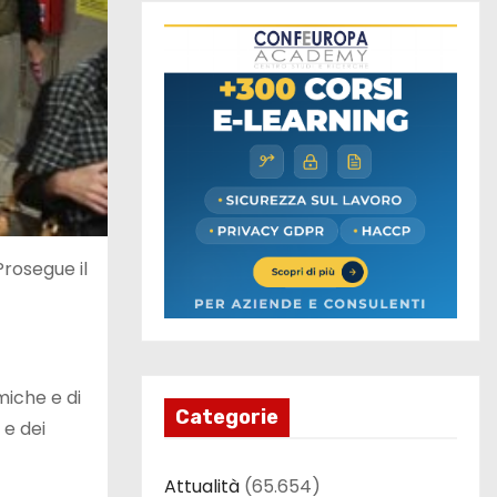
 Prosegue il
miche e di
Categorie
 e dei
Attualità
(65.654)