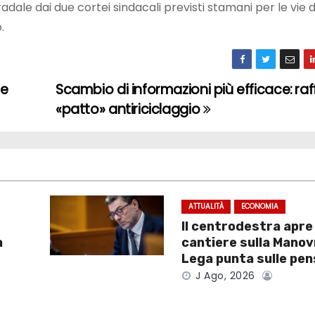
adale dai due cortei sindacali previsti stamani per le vie 
.
le
Scambio di informazioni più efficace: raff
«patto» antiriciclaggio
ATTUALITÀ
ECONOMIA
Il centrodestra apre 
a
cantiere sulla Manov
Lega punta sulle pen
J Ago, 2026