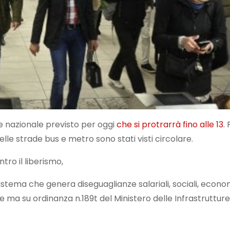
le nazionale previsto per oggi
che si protrarrà fino alle 13
.
elle strade bus e metro sono stati visti circolare.
ro il liberismo,
l sistema che genera diseguaglianze salariali, sociali, econo
e ma su ordinanza n.189t del Ministero delle Infrastrutture