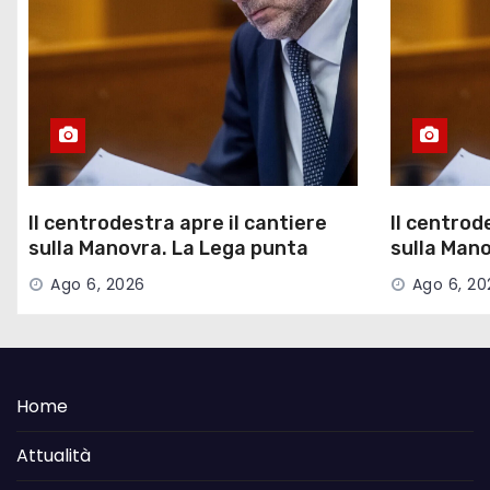
Il centrodestra apre il cantiere
Il centrod
sulla Manovra. La Lega punta
sulla Mano
sulle pensioni
sulle pens
Ago 6, 2026
Ago 6, 20
Home
Attualità