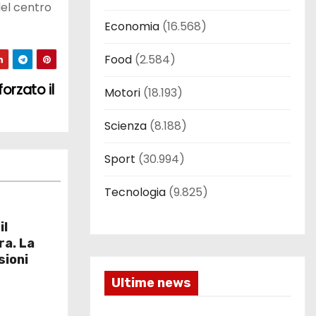
del centro
Economia
(16.568)
Food
(2.584)
orzato il
Motori
(18.193)
Scienza
(8.188)
Sport
(30.994)
Tecnologia
(9.825)
il
ra. La
sioni
Ultime news