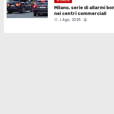
ATTUALITÀ
o
Milano, serie di allarmi b
nei centri commerciali
n
J Ago, 2026
e
a
r
t
i
c
o
l
i