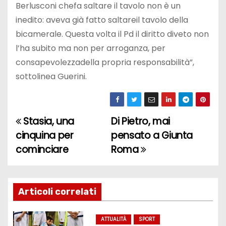
Berlusconi chefa saltare il tavolo non è un
inedito: aveva già fatto saltareil tavolo della
bicamerale. Questa volta il Pd il diritto diveto non
l’ha subito ma non per arroganza, per
consapevolezzadella propria responsabilità”,
sottolinea Guerini.
Stasia, una
Di Pietro, mai
N
cinquina per
pensato a Giunta
a
cominciare
Roma
v
i
Articoli correlati
g
ATTUALITÀ
SPORT