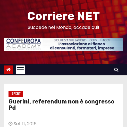
S
a
Corriere NET
l
t
Succede nel Mondo, accade qui!
a
a
l
c
o
n
t
e
SPORT
n
Guerini, referendum non è congresso
u
Pd
t
o
Set 11, 2016