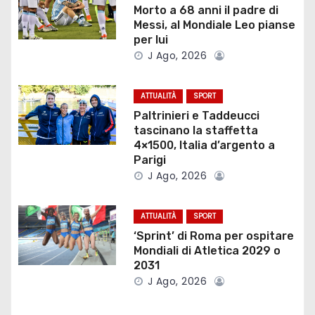
a
Morto a 68 anni il padre di
Messi, al Mondiale Leo pianse
z
per lui
J Ago, 2026
i
o
ATTUALITÀ
SPORT
Paltrinieri e Taddeucci
n
tascinano la staffetta
4×1500, Italia d’argento a
e
Parigi
J Ago, 2026
a
r
ATTUALITÀ
SPORT
‘Sprint’ di Roma per ospitare
t
Mondiali di Atletica 2029 o
2031
i
J Ago, 2026
c