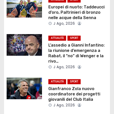
z
Europei di nuoto: Taddeucci
d’oro, Paltrinieri di bronzo
i
nelle acque della Senna
J Ago, 2026
o
ATTUALITÀ
SPORT
n
L’assedio a Gianni Infantino:
e
la riunione d’emergenza a
Rabat, il “no” di Wenger e la
a
rivo…
J Ago, 2026
r
t
ATTUALITÀ
SPORT
Gianfranco Zola nuovo
i
coordinatore dei progetti
giovanili del Club Italia
c
J Ago, 2026