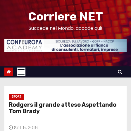
S
a
Corriere NET
l
t
Succede nel Mondo, accade qui!
a
a
l
c
o
n
t
e
SPORT
n
Rodgers il grande atteso Aspettando
u
Tom Brady
t
o
Set 5, 2016