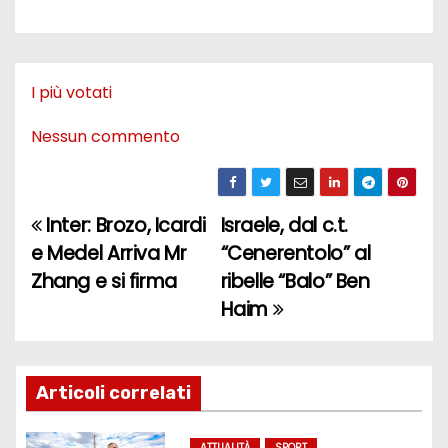
I più votati
Nessun commento
Inter: Brozo, Icardi
Israele, dal c.t.
N
e Medel Arriva Mr
“Cenerentolo” al
a
Zhang e si firma
ribelle “Balo” Ben
Haim
v
i
g
Articoli correlati
a
ATTUALITÀ
SPORT