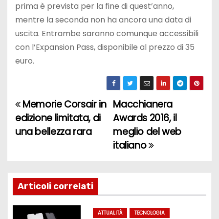
prima è prevista per la fine di quest’anno,
mentre la seconda non ha ancora una data di
uscita. Entrambe saranno comunque accessibili
con l’Expansion Pass, disponibile al prezzo di 35
euro.
Memorie Corsair in
Macchianera
N
edizione limitata, di
Awards 2016, il
a
una bellezza rara
meglio del web
italiano
v
i
g
Articoli correlati
a
ATTUALITÀ
TECNOLOGIA