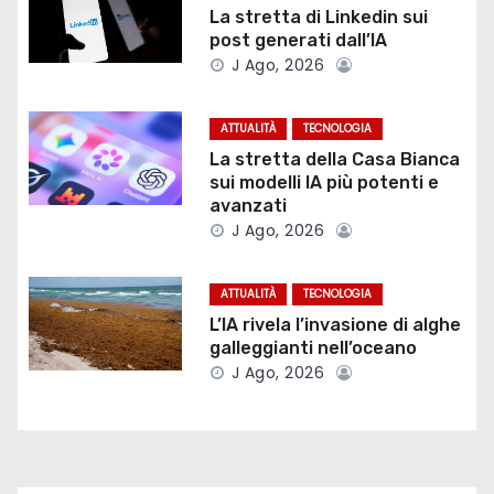
z
La stretta di Linkedin sui
post generati dall’IA
i
J Ago, 2026
o
ATTUALITÀ
TECNOLOGIA
n
La stretta della Casa Bianca
sui modelli IA più potenti e
e
avanzati
J Ago, 2026
a
r
ATTUALITÀ
TECNOLOGIA
L’IA rivela l’invasione di alghe
t
galleggianti nell’oceano
J Ago, 2026
i
c
o