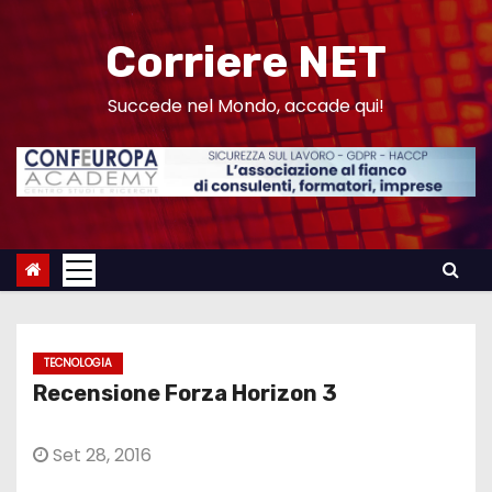
S
a
Corriere NET
l
t
Succede nel Mondo, accade qui!
a
a
l
c
o
n
t
e
TECNOLOGIA
n
Recensione Forza Horizon 3
u
t
Set 28, 2016
o