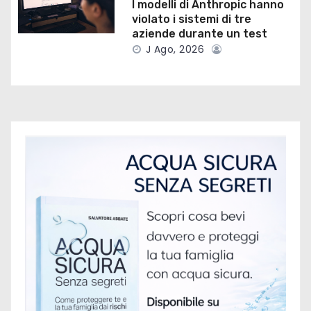
I modelli di Anthropic hanno
r
violato i sistemi di tre
aziende durante un test
t
J Ago, 2026
i
c
o
l
i