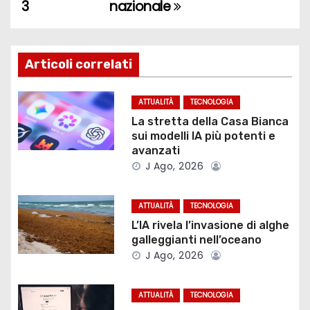
a
3
nazionale
v
i
Articoli correlati
g
ATTUALITÀ
TECNOLOGIA
a
La stretta della Casa Bianca
sui modelli IA più potenti e
z
avanzati
J Ago, 2026
i
o
ATTUALITÀ
TECNOLOGIA
L’IA rivela l’invasione di alghe
n
galleggianti nell’oceano
J Ago, 2026
e
a
ATTUALITÀ
TECNOLOGIA