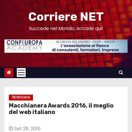
S
a
Corriere NET
l
t
Succede nel Mondo, accade qui!
a
a
l
c
o
n
t
e
TECNOLOGIA
n
Macchianera Awards 2016, il meglio
u
del web italiano
t
o
Set 28, 2016