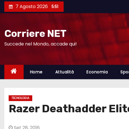
S
7 Agosto 2026
5:51
a
l
t
Corriere NET
a
a
Succede nel Mondo, accade qui!
l
c
o
Home
Attualità
Economia
Spo
n
t
e
TECNOLOGIA
n
Razer Deathadder Elit
u
t
o
Set 28, 2016