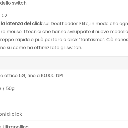
dello switch.
la latenza del click
sul Deathadder Elite, in modo che ogn
ltro mouse. I tecnici che hanno sviluppato il nuovo model
 troppo rapida e può portare a click “fantasma”. Ciò nono
one su come ha ottimizzato gli switch.
e ottico 5G, fino a 10.000 DPI
S / 50g
oni di click
z Ultrapolling