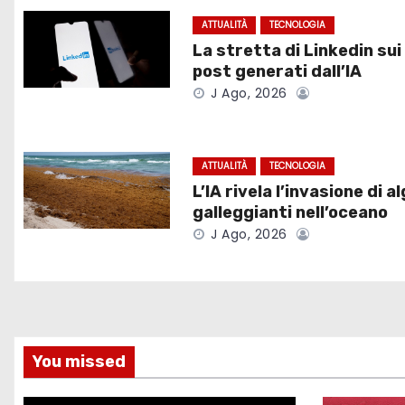
g
ATTUALITÀ
TECNOLOGIA
La stretta di Linkedin sui
a
post generati dall’IA
J Ago, 2026
z
i
ATTUALITÀ
TECNOLOGIA
o
L’IA rivela l’invasione di a
galleggianti nell’oceano
n
J Ago, 2026
e
a
r
You missed
t