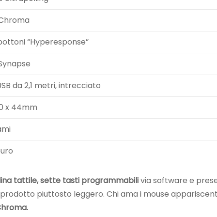
 Chroma
bottoni “Hyperesponse”
 Synapse
SB da 2,1 metri, intrecciato
70 x 44mm
ami
euro
lina tattile, sette tasti programmabili
via software e prese 
n prodotto piuttosto leggero. Chi ama i mouse appariscent
 Chroma.