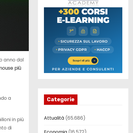
o anno dal
ouse più
ndo a
Categorie
Attualità
(65.686)
lioni in più
nto di
Economia
(16.572)