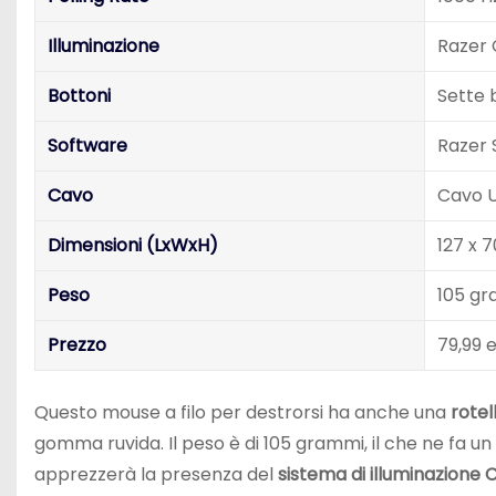
Illuminazione
Razer
Bottoni
Sette 
Software
Razer
Cavo
Cavo U
Dimensioni (LxWxH)
127 x 
Peso
105 gr
Prezzo
79,99 
Questo mouse a filo per destrorsi ha anche una
rotel
gomma ruvida. Il peso è di 105 grammi, il che ne fa u
apprezzerà la presenza del
sistema di illuminazione