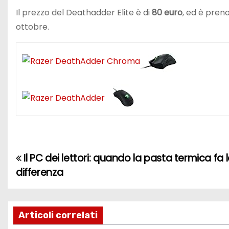
Il prezzo del Deathadder Elite è di
80 euro
, ed è preno
ottobre.
Il PC dei lettori: quando la pasta termica fa 
N
differenza
a
v
Articoli correlati
i