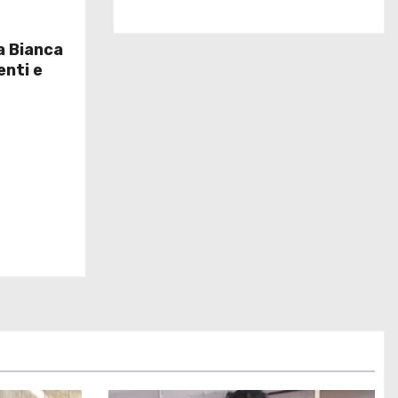
a Bianca
enti e