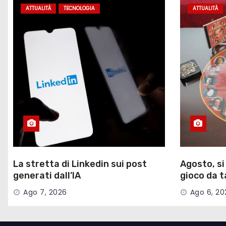
i
ATTUALITÀ
TECNOLOGIA
ATTUALITÀ
c
o
l
i
La stretta di Linkedin sui post
Agosto, si 
generati dall’IA
gioco da t
Ago 7, 2026
Ago 6, 20