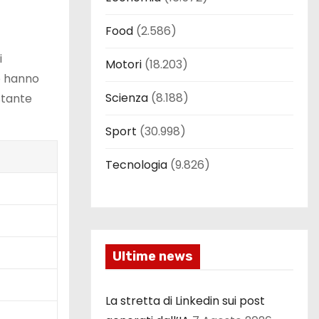
Food
(2.586)
i
Motori
(18.203)
lo hanno
Scienza
(8.188)
stante
Sport
(30.998)
Tecnologia
(9.826)
Ultime news
La stretta di Linkedin sui post