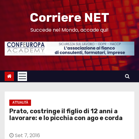
S
a
Corriere NET
l
t
Succede nel Mondo, accade qui!
a
a
l
c
o
n
t
e
ATTUALITÀ
n
Prato, costringe il figlio di 12 anni a
u
lavorare: e lo picchia con ago e corda
t
o
Set 7, 2016