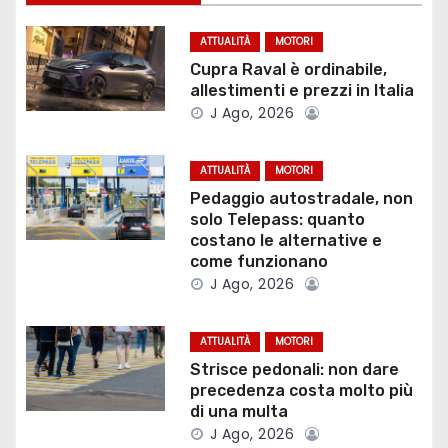
g
ATTUALITÀ
MOTORI
a
Cupra Raval è ordinabile,
allestimenti e prezzi in Italia
z
J Ago, 2026
i
ATTUALITÀ
MOTORI
o
Pedaggio autostradale, non
solo Telepass: quanto
n
costano le alternative e
come funzionano
e
J Ago, 2026
a
ATTUALITÀ
MOTORI
r
Strisce pedonali: non dare
precedenza costa molto più
t
di una multa
i
J Ago, 2026