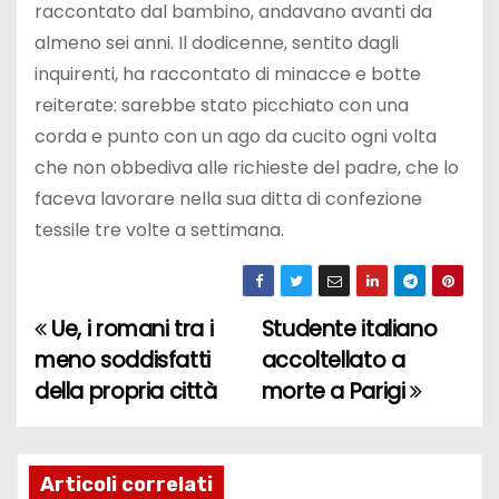
raccontato dal bambino, andavano avanti da
almeno sei anni. Il dodicenne, sentito dagli
inquirenti, ha raccontato di minacce e botte
reiterate: sarebbe stato picchiato con una
corda e punto con un ago da cucito ogni volta
che non obbediva alle richieste del padre, che lo
faceva lavorare nella sua ditta di confezione
tessile tre volte a settimana.
Ue, i romani tra i
Studente italiano
N
meno soddisfatti
accoltellato a
a
della propria città
morte a Parigi
v
i
Articoli correlati