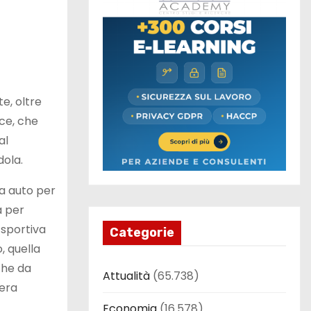
e, oltre
ece, che
al
dola.
la auto per
a per
 sportiva
Categorie
, quella
che da
Attualità
(65.738)
gera
Economia
(16.578)