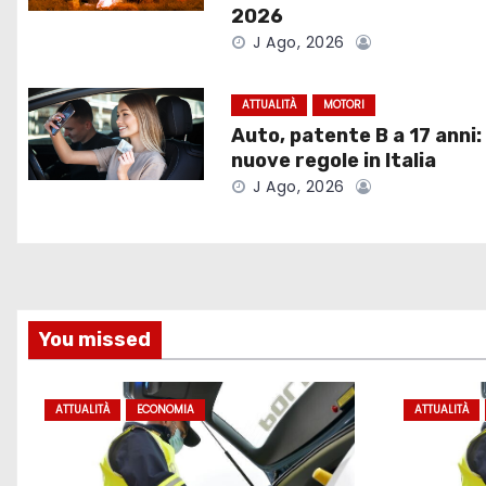
a
2026
J Ago, 2026
z
i
ATTUALITÀ
MOTORI
Auto, patente B a 17 anni:
o
nuove regole in Italia
J Ago, 2026
n
e
a
r
You missed
t
ATTUALITÀ
ECONOMIA
ATTUALITÀ
i
c