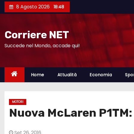
S
8 Agosto 2026
18:48
a
l
t
Corriere NET
a
a
Succede nel Mondo, accade qui!
l
c
o
Home
Attualità
Economia
Spo
n
t
e
MOTORI
n
Nuova McLaren P1TM: p
u
t
o
Set 26, 2016