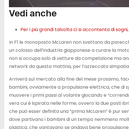
Vedi anche
Per i più grandi talvolta ci si accontenta di sogn
In F1 le monoposto McLaren non svettano da parecchio 
un colosso dell’industria giapponese a curare la moto
non si occupa solo di vetture da competizione ma anche
network da questa mattina, per l’azzeccata simpatia 
Arriverà sul mercato alla fine del mese prossimo, face
bambini, ovviamente a propulsione elettrica, che di s
muovere i primi passi al volante giocando e “correndo
vera cui è ispirata nelle forme, ovvero la due posti ib
che può esser definita una “prima McLaren” è pur semp
dove partivano i bambini di un tempo nemmeno molto di
plastica, che vantavano se andava bene propulsione 