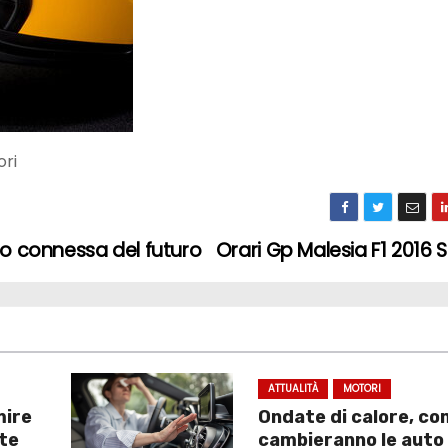
ori
to connessa del futuro
Orari Gp Malesia F1 2016 S
ATTUALITÀ
MOTORI
mire
Ondate di calore, c
ate
cambieranno le auto 