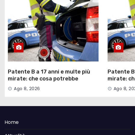
o
l
i
Patente B a 17 anni e multe più
Patente B 
mirate: che cosa potrebbe
mirate: c
cambiare nel nuovo Codice della
cambiare n
Ago 8, 2026
Ago 8, 20
Strada
Strada
Home