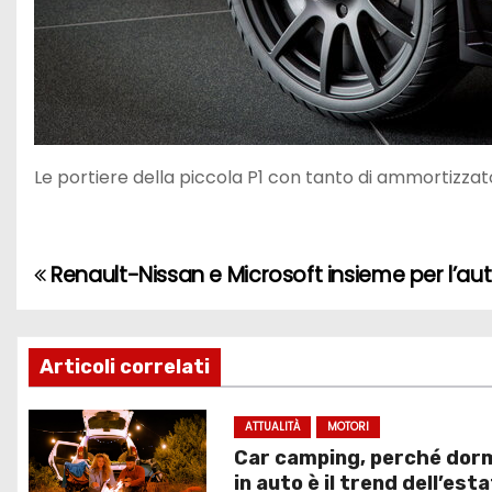
Le portiere della piccola P1 con tanto di ammortizzat
Renault-Nissan e Microsoft insieme per l’au
N
a
v
Articoli correlati
i
ATTUALITÀ
MOTORI
Car camping, perché dor
g
in auto è il trend dell’est