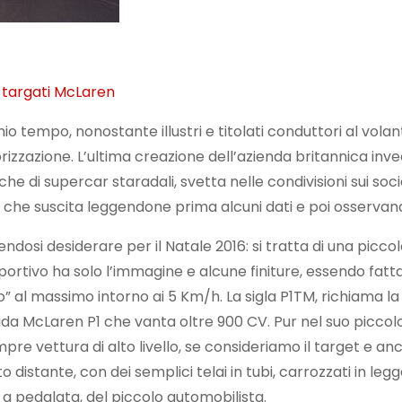
i, targati McLaren
tempo, nonostante illustri e titolati conduttori al volant
rizzazione. L’ultima creazione dell’azienda britannica inv
 di supercar staradali, svetta nelle condivisioni sui soci
che suscita leggendone prima alcuni dati e poi osservan
ndosi desiderare per il Natale 2016: si tratta di una picco
portivo ha solo l’immagine e alcune finiture, essendo fatt
” al massimo intorno ai 5 Km/h. La sigla P1TM, richiama la
rida McLaren P1 che vanta oltre 900 CV. Pur nel suo piccolo
re vettura di alto livello, se consideriamo il target e an
stante, con dei semplici telai in tubi, carrozzati in leg
a pedalata, del piccolo automobilista.