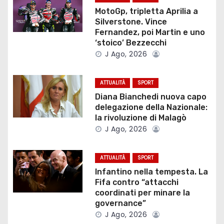
a
MotoGp, tripletta Aprilia a
Silverstone. Vince
z
Fernandez, poi Martin e uno
‘stoico’ Bezzecchi
i
J Ago, 2026
o
ATTUALITÀ
SPORT
n
Diana Bianchedi nuova capo
delegazione della Nazionale:
e
la rivoluzione di Malagò
J Ago, 2026
a
r
ATTUALITÀ
SPORT
Infantino nella tempesta. La
t
Fifa contro “attacchi
coordinati per minare la
i
governance”
c
J Ago, 2026