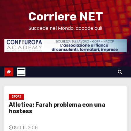
S
a
Corriere NET
l
t
Succede nel Mondo, accade qui!
a
a
l
c
o
n
t
e
SPORT
n
Atletica: Farah problema con una
u
hostess
t
o
Set 11, 2016