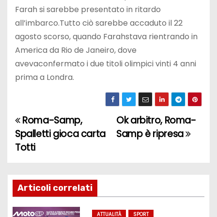
Farah si sarebbe presentato in ritardo
all’imbarco.Tutto ciò sarebbe accaduto il 22
agosto scorso, quando Farahstava rientrando in
America da Rio de Janeiro, dove
avevaconfermato i due titoli olimpici vinti 4 anni
prima a Londra.
Roma-Samp,
Ok arbitro, Roma-
N
Spalletti gioca carta
Samp è ripresa
a
Totti
v
i
Articoli correlati
g
ATTUALITÀ
SPORT