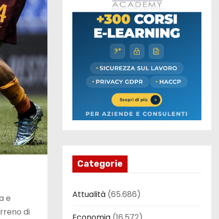
Categorie
Attualità
(65.686)
a e
rreno di
Economia
(16.572)