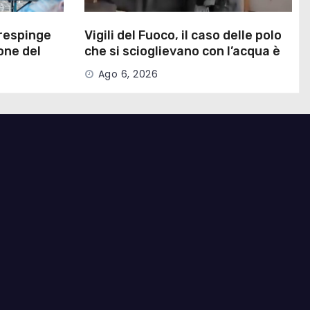
 respinge
Vigili del Fuoco, il caso delle polo
one del
che si scioglievano con l’acqua è
stato risolto
Ago 6, 2026