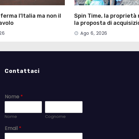
ferma l’Italia ma non il
Spin Time, la proprietà
avolo
la proposta di acquisizi
Campidoglio
26
Ago 6, 2026
Contattaci
Nome
*
Nome
Cognome
Email
*