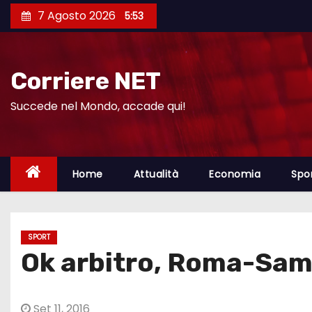
S
7 Agosto 2026
5:53
a
l
t
Corriere NET
a
a
Succede nel Mondo, accade qui!
l
c
o
Home
Attualità
Economia
Spo
n
t
e
SPORT
n
Ok arbitro, Roma-Samp
u
t
o
Set 11, 2016