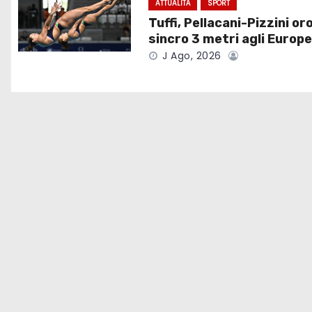
i
ATTUALITÀ
SPORT
Tuffi, Pellacani-Pizzini oro
o
sincro 3 metri agli Europe
J Ago, 2026
n
e
a
r
t
i
c
o
l