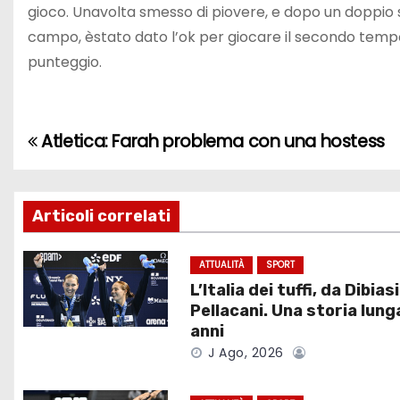
gioco. Unavolta smesso di piovere, e dopo un doppio s
campo, èstato dato l’ok per giocare il secondo temp
punteggio.
Atletica: Farah problema con una hostess
N
a
v
Articoli correlati
i
ATTUALITÀ
SPORT
L’Italia dei tuffi, da Dibiasi
g
Pellacani. Una storia lung
a
anni
J Ago, 2026
z