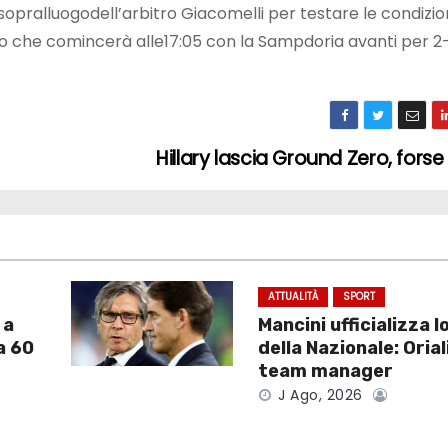
opralluogodell’arbitro Giacomelli per testare le condizion
o che comincerà alle17:05 con la Sampdoria avanti per 2-
Hillary lascia Ground Zero, fors
ATTUALITÀ
SPORT
 a
Mancini ufficializza l
a 60
della Nazionale: Orial
team manager
J Ago, 2026