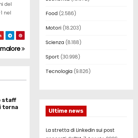
i del
1 nel
Food
(2.586)
Motori
(18.203)
Scienza
(8.188)
e malore
Sport
(30.998)
Tecnologia
(9.826)
o staff
i torna
Ultime news
La stretta di Linkedin sui post