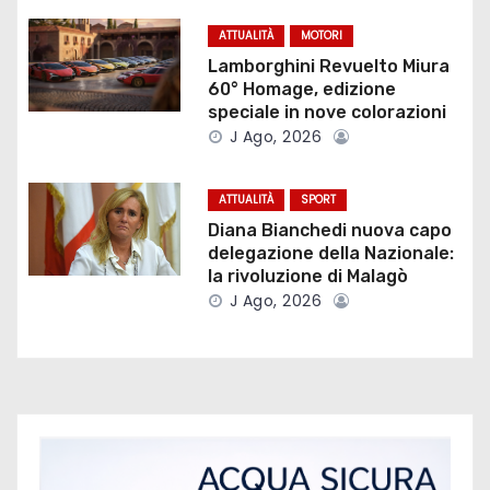
n
ATTUALITÀ
MOTORI
e
Lamborghini Revuelto Miura
60° Homage, edizione
a
speciale in nove colorazioni
J Ago, 2026
r
t
ATTUALITÀ
SPORT
Diana Bianchedi nuova capo
i
delegazione della Nazionale:
la rivoluzione di Malagò
c
J Ago, 2026
o
l
i