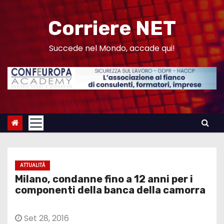
S
a
Corriere NET
l
t
Succede nel Mondo, accade qui!
a
a
l
c
o
n
t
e
ATTUALITÀ
n
Milano, condanne fino a 12 anni per i
u
componenti della banca della camorra
t
o
Set 28, 2016