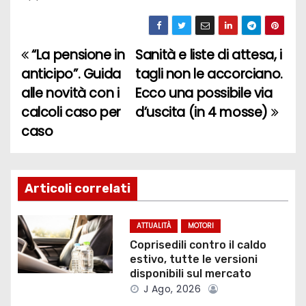
“La pensione in
Sanità e liste di attesa, i
N
anticipo”. Guida
tagli non le accorciano.
a
alle novità con i
Ecco una possibile via
calcoli caso per
d’uscita (in 4 mosse)
v
caso
i
g
Articoli correlati
a
z
ATTUALITÀ
MOTORI
Coprisedili contro il caldo
i
estivo, tutte le versioni
disponibili sul mercato
o
J Ago, 2026