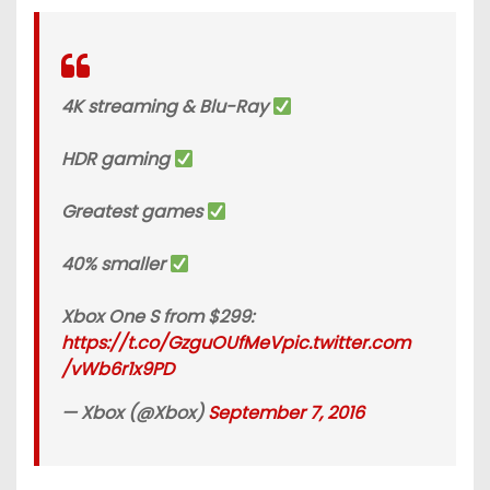
4K streaming & Blu-Ray
HDR gaming
Greatest games
40% smaller
Xbox One S from $299:
https://t.co/GzguOUfMeV
pic.twitter.com
/vWb6r1x9PD
— Xbox (@Xbox)
September 7, 2016