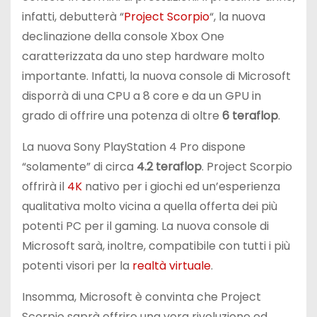
infatti, debutterà “
Project Scorpio
“, la nuova
declinazione della console Xbox One
caratterizzata da uno step hardware molto
importante. Infatti, la nuova console di Microsoft
disporrà di una CPU a 8 core e da un GPU in
grado di offrire una potenza di oltre
6 teraflop
.
La nuova Sony PlayStation 4 Pro dispone
“solamente” di circa
4.2 teraflop
. Project Scorpio
offrirà il
4K
nativo per i giochi ed un’esperienza
qualitativa molto vicina a quella offerta dei più
potenti PC per il gaming. La nuova console di
Microsoft sarà, inoltre, compatibile con tutti i più
potenti visori per la
realtà virtuale
.
Insomma, Microsoft è convinta che Project
Scorpio saprà offrire una vera rivoluzione ed