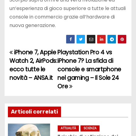
un’esperienza di gioco superiore a tutte le attuali
console in commercio grazie all’hardware di
nuova generazione.
iPhone 7, Apple
Playstation Pro 4 vs
N
Watch 2, AirPods:
iPhone 7? La sfida di
a
ecco tutte le
console e smartphone
novità – ANSA.it
nel gaming – Il Sole 24
v
Ore
i
g
Articoli correlati
a
z
ATTUALITÀ
SCIENZA