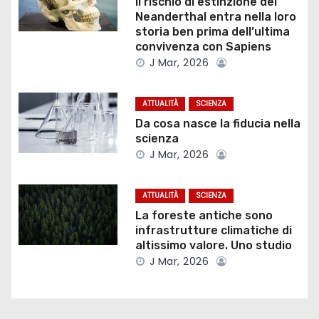
Il rischio di estinzione dei
i
Neanderthal entra nella loro
storia ben prima dell’ultima
o
convivenza con Sapiens
J Mar, 2026
n
e
ATTUALITÀ
SCIENZA
Da cosa nasce la fiducia nella
a
scienza
J Mar, 2026
r
t
ATTUALITÀ
SCIENZA
La foreste antiche sono
i
infrastrutture climatiche di
altissimo valore. Uno studio
c
J Mar, 2026
o
l