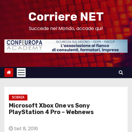
S
a
Corriere NET
l
t
Succede nel Mondo, accade qui!
a
a
l
c
o
n
t
e
SCIENZA
n
Microsoft Xbox One vs Sony
u
PlayStation 4 Pro – Webnews
t
o
Set 8, 2016