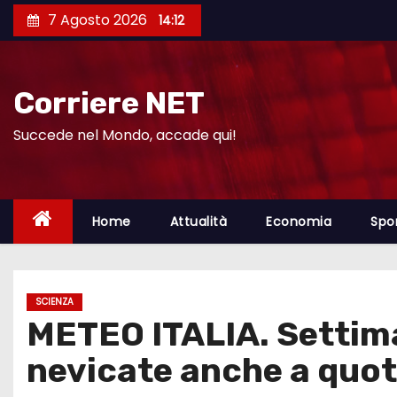
S
7 Agosto 2026
14:12
a
l
t
Corriere NET
a
a
Succede nel Mondo, accade qui!
l
c
o
Home
Attualità
Economia
Spo
n
t
e
SCIENZA
n
METEO ITALIA. Settima
u
t
nevicate anche a quot
o