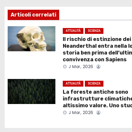
v
Articoli correlati
i
g
ATTUALITÀ
SCIENZA
Il rischio di estinzione dei
a
Neanderthal entra nella l
storia ben prima dell’ulti
z
convivenza con Sapiens
J Mar, 2026
i
o
ATTUALITÀ
SCIENZA
La foreste antiche sono
n
infrastrutture climatiche
e
altissimo valore. Uno stu
J Mar, 2026
a