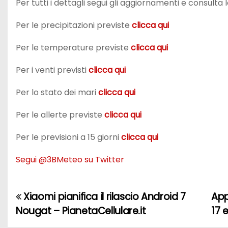
Per tutti i dettagli segui gli aggiornamenti e consulta 
Per le precipitazioni previste
clicca qui
Per le temperature previste
clicca qui
Per i venti previsti
clicca qui
Per lo stato dei mari
clicca qui
Per le allerte previste
clicca qui
Per le previsioni a 15 giorni
clicca qui
Segui @3BMeteo su Twitter
Xiaomi pianifica il rilascio Android 7
App
N
Nougat – PianetaCellulare.it
17 
a