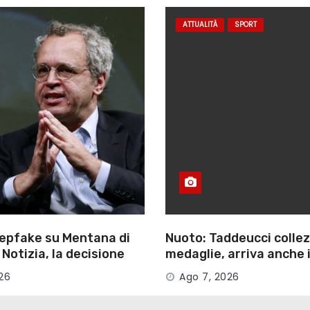
ATTUALITÀ
SPORT
eepfake su Mentana di
Nuoto: Taddeucci colle
 Notizia, la decisione
medaglie, arriva anche 
te
nella 3 km sprint
26
Ago 7, 2026