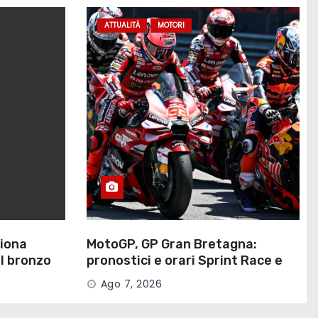
ATTUALITÀ
MOTORI
ziona
MotoGP, GP Gran Bretagna:
il bronzo
pronostici e orari Sprint Race e
gara, dove vederle in TV
Ago 7, 2026