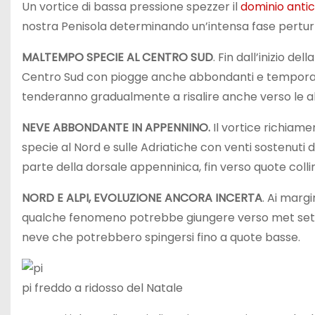
Un vortice di bassa pressione spezzer il
dominio antic
nostra Penisola determinando un’intensa fase pertur
MALTEMPO SPECIE AL CENTRO SUD
. Fin dall’inizio d
Centro Sud con piogge anche abbondanti e temporali.
tenderanno gradualmente a risalire anche verso le alt
NEVE ABBONDANTE IN APPENNINO.
Il vortice richiam
specie al Nord e sulle Adriatiche con venti sostenuti
parte della dorsale appenninica, fin verso quote colli
NORD E ALPI, EVOLUZIONE ANCORA INCERTA
. Ai marg
qualche fenomeno potrebbe giungere verso met settim
neve che potrebbero spingersi fino a quote basse.
pi freddo a ridosso del Natale