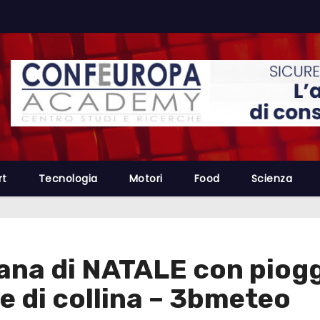
rt
Tecnologia
Motori
Food
Scienza
na di NATALE con piogg
e di collina – 3bmeteo