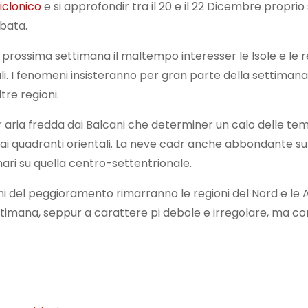
iclonico
e si approfondir tra il 20 e il 22 Dicembre proprio 
bata.
ella prossima settimana il maltempo interesser le Isole e le r
 I fenomeni insisteranno per gran parte della settimana
re regioni.
er aria fredda dai Balcani che determiner un calo delle t
 dai quadranti orientali. La neve cadr anche abbondante s
nari su quella centro-settentrionale.
ini del peggioramento rimarranno le regioni del Nord e le A
ana, seppur a carattere pi debole e irregolare, ma con 