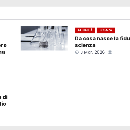
ATTUALITÀ
SCIENZA
Da cosa nasce la fidu
oro
scienza
ma
J Mar, 2026
 di
dio