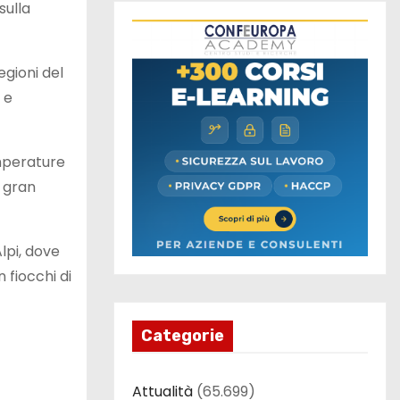
sulla
egioni del
 e
emperature
u gran
lpi, dove
fiocchi di
Categorie
Attualità
(65.699)