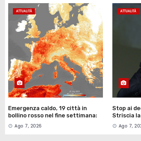
ATTUALITÀ
ATTUALITÀ
Emergenza caldo, 19 città in
Stop ai d
bollino rosso nel fine settimana:
Striscia la
afa e notti supertropicali …
del Garan
Ago 7, 2026
Ago 7, 20