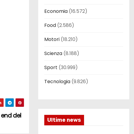
Economia
(16.572)
Food
(2.586)
Motori
(18.210)
Scienza
(8.188)
Sport
(30.999)
Tecnologia
(9.826)
k end del
Ultime news