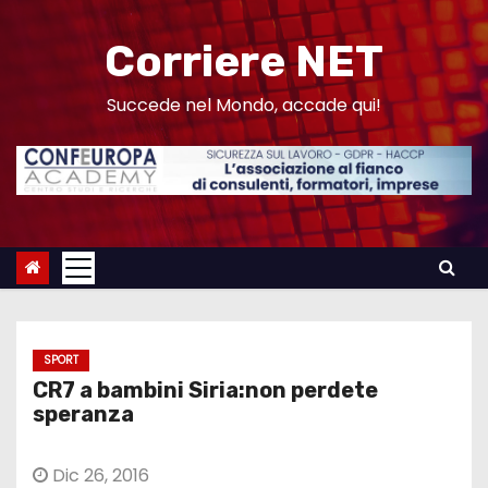
S
a
Corriere NET
l
t
Succede nel Mondo, accade qui!
a
a
l
c
o
n
t
e
SPORT
n
CR7 a bambini Siria:non perdete
u
speranza
t
o
Dic 26, 2016