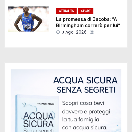
a
ATTUALITÀ
SPORT
r
La promessa di Jacobs: “A
Birmingham correrò per lui”
t
J Ago, 2026
i
c
o
l
i