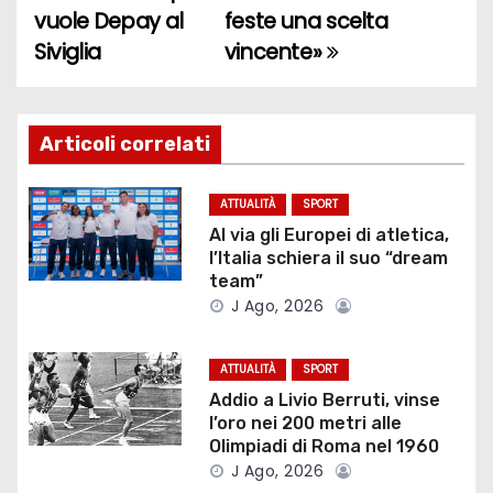
vuole Depay al
feste una scelta
a
Siviglia
vincente»
v
i
Articoli correlati
g
ATTUALITÀ
SPORT
a
Al via gli Europei di atletica,
l’Italia schiera il suo “dream
z
team”
J Ago, 2026
i
o
ATTUALITÀ
SPORT
Addio a Livio Berruti, vinse
n
l’oro nei 200 metri alle
Olimpiadi di Roma nel 1960
e
J Ago, 2026