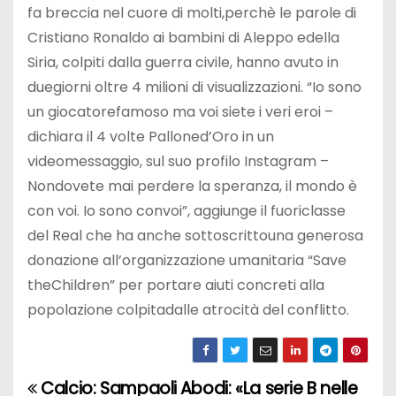
fa breccia nel cuore di molti,perchè le parole di
Cristiano Ronaldo ai bambini di Aleppo edella
Siria, colpiti dalla guerra civile, hanno avuto in
duegiorni oltre 4 milioni di visualizzazioni. “Io sono
un giocatorefamoso ma voi siete i veri eroi –
dichiara il 4 volte Palloned’Oro in un
videomessaggio, sul suo profilo Instagram –
Nondovete mai perdere la speranza, il mondo è
con voi. Io sono convoi”, aggiunge il fuoriclasse
del Real che ha anche sottoscrittouna generosa
donazione all’organizzazione umanitaria “Save
theChildren” per portare aiuti concreti alla
popolazione colpitadalle atrocità del conflitto.
Calcio: Sampaoli
Abodi: «La serie B nelle
N