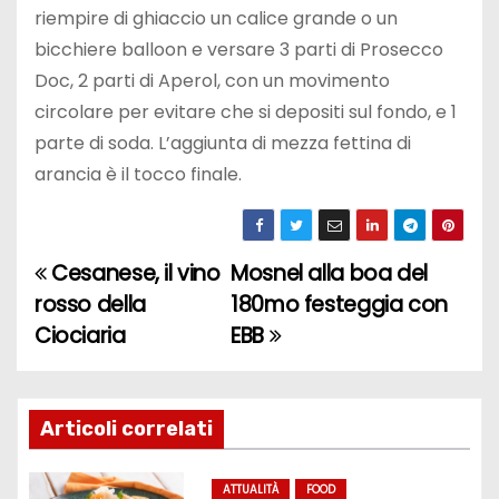
riempire di ghiaccio un calice grande o un
bicchiere balloon e versare 3 parti di Prosecco
Doc, 2 parti di Aperol, con un movimento
circolare per evitare che si depositi sul fondo, e 1
parte di soda. L’aggiunta di mezza fettina di
arancia è il tocco finale.
Cesanese, il vino
Mosnel alla boa del
N
rosso della
180mo festeggia con
a
Ciociaria
EBB
v
i
Articoli correlati
g
ATTUALITÀ
FOOD