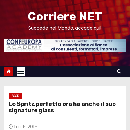
S
a
Corriere NET
l
t
Succede nel Mondo, accade qui!
a
a
l
c
o
n
t
e
FOOD
n
Lo Spritz perfetto ora ha anche il suo
u
signature glass
t
o
Lug 5, 2016