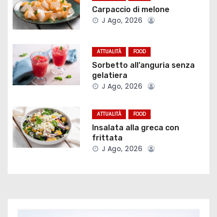
a
Carpaccio di melone
J Ago, 2026
z
i
ATTUALITÀ
FOOD
o
Sorbetto all’anguria senza
gelatiera
n
J Ago, 2026
e
ATTUALITÀ
FOOD
a
Insalata alla greca con
frittata
r
J Ago, 2026
t
i
c