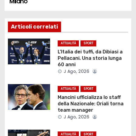
Milano
v
i
Articoli correlati
g
ATTUALITÀ
SPORT
a
L’Italia dei tuffi, da Dibiasi a
Pellacani. Una storia lunga
z
60 anni
J Ago, 2026
i
o
ATTUALITÀ
SPORT
Mancini ufficializza lo staff
n
della Nazionale: Oriali torna
team manager
e
J Ago, 2026
a
ATTUALITÀ
SPORT