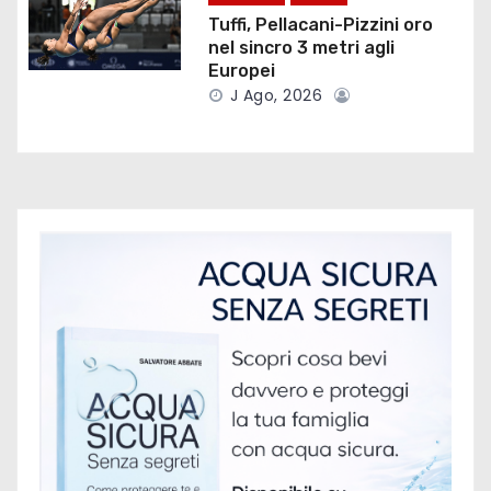
r
Tuffi, Pellacani-Pizzini oro
nel sincro 3 metri agli
t
Europei
i
J Ago, 2026
c
o
l
i