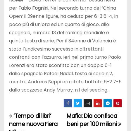
per Fabio
Fognini
. Nel secondo turno del ‘China
Open’ il 29enne ligure, ha ceduto per 6-3 6-4, in
poco più di un’ora ed un quarto di gioco, allo
spagnolo, numero 13 del ranking mondiale e
quinta testa di serie. Per il 34enne di Valencia è
stato l’undicesimo successo in altrettanti
confronti con l’azzurro. Ieri nel primo turno Paolo
Lorenzi era stato sconfitto con un doppio 6-1
dallo spagnolo Rafael Nadal, testa di serie n.2,
mentre Andreas Seppi era stato battuto 6-2 7-5
dallo scozzese Andy Murray, n.1 del seeding.
‘Tempo di libri’
Mafia: Dia confisca
N
nome nuova Fiera
beni per 100 milioni
a