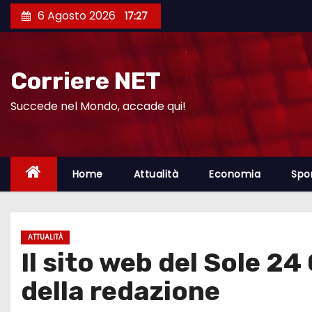
S
6 Agosto 2026
17:27
a
l
t
Corriere NET
a
a
Succede nel Mondo, accade qui!
l
c
o
Home
Attualità
Economia
Spo
n
t
e
ATTUALITÀ
n
Il sito web del Sole 2
u
t
della redazione
o