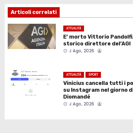
v
Articoli correlati
i
g
ATTUALITÀ
E’ morto Vittorio Pandolfi
a
storico direttore del’AGI
J Ago, 2026
z
i
ATTUALITÀ
SPORT
o
Vinicius cancella tutti i p
su Instagram nel giorno d
n
Diomandé
e
J Ago, 2026
a
r