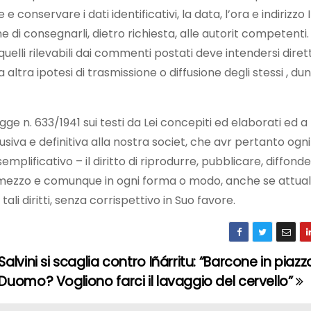
 e conservare i dati identificativi, la data, l’ora e indirizzo 
di consegnarli, dietro richiesta, alle autorit competenti.
di quelli rilevabili dai commenti postati deve intendersi dir
 altra ipotesi di trasmissione o diffusione degli stessi , du
legge n. 633/1941 sui testi da Lei concepiti ed elaborati ed a 
usiva e definitiva alla nostra societ, che avr pertanto ogn
esemplificativo – il diritto di riprodurre, pubblicare, diffond
o mezzo e comunque in ogni forma o modo, anche se attu
tali diritti, senza corrispettivo in Suo favore.
Salvini si scaglia contro Iñárritu: “Barcone in piazz
Duomo? Vogliono farci il lavaggio del cervello”