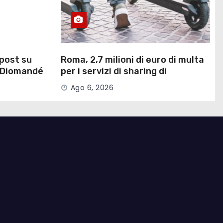
 post su
Roma, 2,7 milioni di euro di multa
i Diomandé
per i servizi di sharing di
monopattini e e-bike
Ago 6, 2026