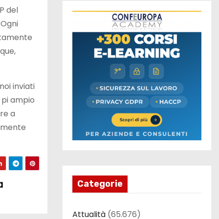
IP del
 Ogni
ettamente
nque,
noi inviati
i pi ampio
ere a
almente
a
Categorie
Attualità
(65.676)