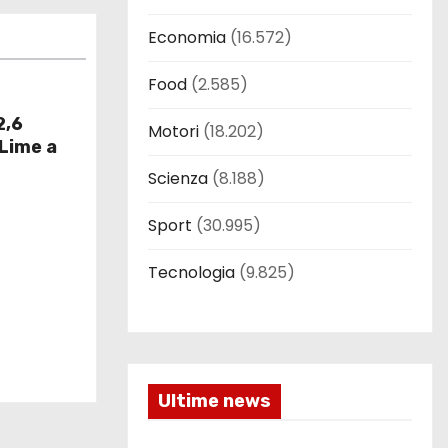
Economia
(16.572)
Food
(2.585)
2,6
Motori
(18.202)
 Lime a
Scienza
(8.188)
Sport
(30.995)
Tecnologia
(9.825)
Ultime news