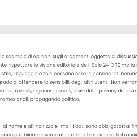
ibero scambio di opinioni sugli argomenti oggetto di discussi
e rispettare la visione editoriale de Il Sole 24 ORE ma la
er stile, linguaggio e toni possano essere considerati non id
grado di offendere la sensibilit degli altri utenti. Non verr
i, razzisti, ingiuriosi, osceni, lesivi della privacy di terzi 
romozionali, propaganda politica.
l nome e all’indirizzo e-mail. I dati sono obbligatori al fin
anno pubblicati insieme al commento salvo esplicita ind