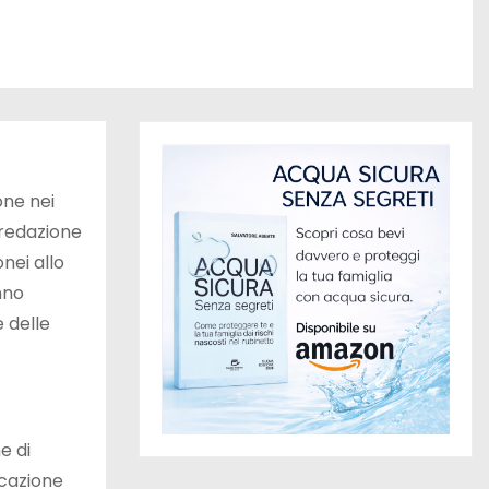
one nei
 redazione
onei allo
anno
e delle
e di
icazione