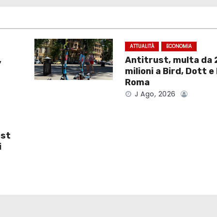
ATTUALITÀ
ECONOMIA
,
Antitrust, multa da 
milioni a Bird, Dott e
Roma
J Ago, 2026
ost
i