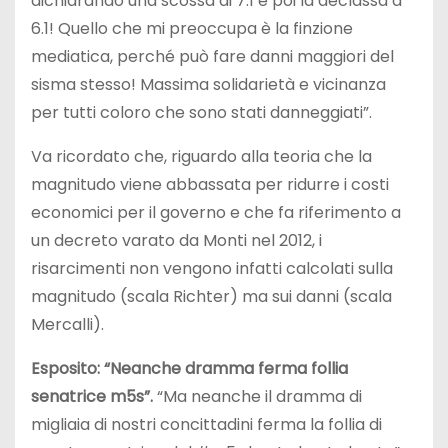
dichiarando una scossa di 7.1 e poi la declassa a
6.1! Quello che mi preoccupa è la finzione
mediatica, perché può fare danni maggiori del
sisma stesso! Massima solidarietà e vicinanza
per tutti coloro che sono stati danneggiati”.
Va ricordato che, riguardo alla teoria che la
magnitudo viene abbassata per ridurre i costi
economici per il governo e che fa riferimento a
un decreto varato da Monti nel 2012, i
risarcimenti non vengono infatti calcolati sulla
magnitudo (scala Richter) ma sui danni (scala
Mercalli).
Esposito: “Neanche dramma ferma follia
senatrice m5s”.
“Ma neanche il dramma di
migliaia di nostri concittadini ferma la follia di