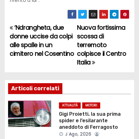
riferito a lui”.
‘Ndrangheta, due
Nuova fortissima
N
donne uccise da colpi
scossa di
a
alle spalle in un
terremoto
cimitero nel Cosentino
colpisce il Centro
v
Italia
i
g
Articoli correlati
a
z
ATTUALITÀ
MOTORI
Gigi Proietti, la sua prima
i
spider e l’esilarante
aneddoto di Ferragosto
o
J Ago, 2026