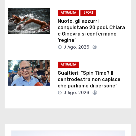
n
ATTUALITÀ
SPORT
e
Nuoto, gli azzurri
conquistano 20 podi. Chiara
a
e Ginevra si confermano
‘regine’
r
J Ago, 2026
t
ATTUALITÀ
i
Gualtieri: “Spin Time? Il
centrodestra non capisce
c
che parliamo di persone”
J Ago, 2026
o
l
i