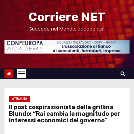
S
a
Corriere NET
l
t
Succede nel Mondo, accade qui!
a
a
l
c
o
n
t
e
ATTUALITÀ
n
Il post cospirazionista della grillina
u
Blundo: “Rai cambia la magnitudo per
interessi economici del governo”
t
o