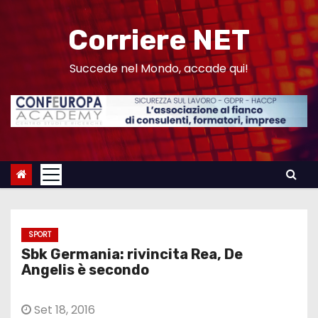
S
a
Corriere NET
l
t
Succede nel Mondo, accade qui!
a
a
l
c
o
n
t
e
SPORT
n
Sbk Germania: rivincita Rea, De
u
Angelis è secondo
t
o
Set 18, 2016