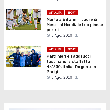
i
o
ATTUALITÀ
SPORT
Morto a 68 anni il padre di
n
Messi, al Mondiale Leo pianse
per lui
e
J Ago, 2026
a
ATTUALITÀ
SPORT
r
Paltrinieri e Taddeucci
tascinano la staffetta
t
4×1500, Italia d’argento a
Parigi
i
J Ago, 2026
c
o
l